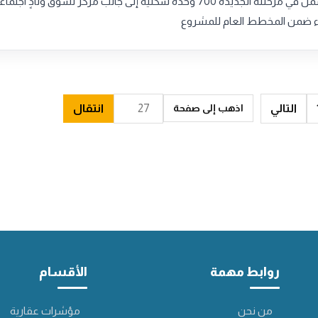
مشروع حيان يشمل في مرحلته الجديدة 700 وحدة سكنية إلى جانب مركز تسوق ونادٍ اجتم
 ضمن المخطط العام للمشروع
التالي
انتقال
اذهب إلى صفحة
روابط مهمة
الأقسام
من نحن
مؤشرات عقارية