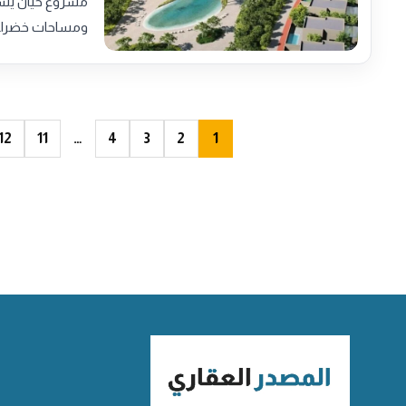
ومساحات خضراء
12
11
…
4
3
2
1