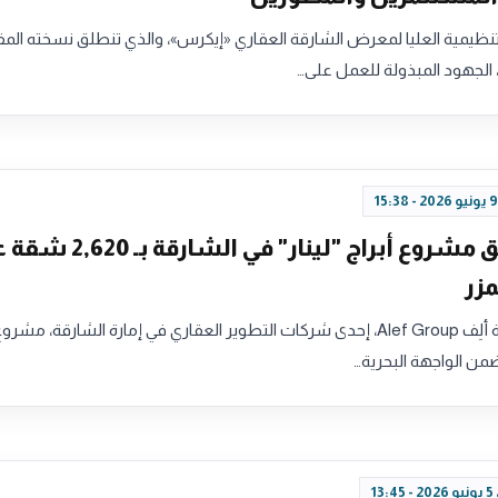
تنظيمية العليا لمعرض الشارقة العقاري «إيكرس»، والذي تنطلق نسخته المق
"ألف" تطلق مشروع أبراج "لينار" في الشارق
زر
أطلقت مجموعة ألِف Alef Group، إحدى شركات التطوير العقاري في إمارة الشارقة، 
13