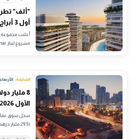
"ألف" تطرح 
أول 3 أبراج بالكامل
مشروع لينار Linar السكني المطل…
الشارقة
الأربعاء، 15 يوليو 2026 - 31
الأول 2026
(29.5 مليار درهم)، بنمو…