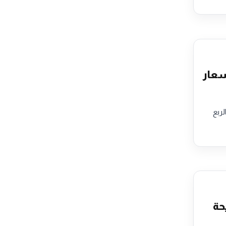
الثاني 2026.. هذه أسعار
قارنة بالربع
حة