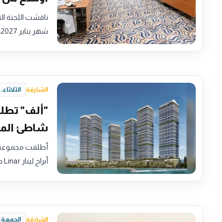
ناقشت اللجنة ال
شهر يناير 2027، الجهود المبذولة للعمل على…
الشارقة
الثلاثاء، 9 يونيو 2026 - 15:38
شاطئ المم
أبراج لينار Linar ضمن الواجهة البحرية…
الشارقة
الجمعة، 5 يونيو 2026 - :45