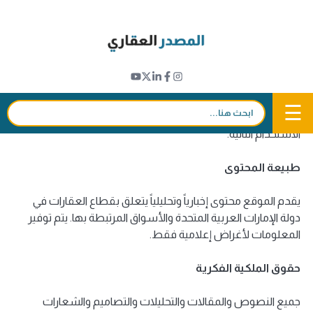
Ski
t
شروط الاستخدام
conten
آخر تحديث: يونيو 2026
مرحباً بكم في موقع "المصدر العقاري" (Al Masdar Al Aqaari).
☰
باستخدامكم لهذا الموقع، فإنكم توافقون على الالتزام بشروط
بحث:
الاستخدام التالية.
طبيعة المحتوى
يقدم الموقع محتوى إخبارياً وتحليلياً يتعلق بقطاع العقارات في
دولة الإمارات العربية المتحدة والأسواق المرتبطة بها. يتم توفير
المعلومات لأغراض إعلامية فقط.
حقوق الملكية الفكرية
جميع النصوص والمقالات والتحليلات والتصاميم والشعارات