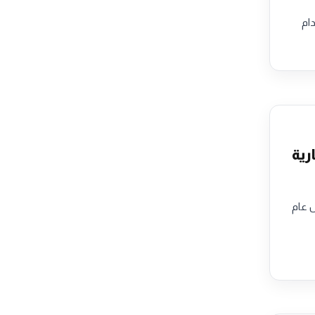
ويندام
قارية
خلال عام