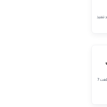
 عقد تنفيذ
ال
حافظ سوق العقارات في الشارقة على نموه خلال شهر يوليو 2026 محققاً تداولات عقارية بلغت 7