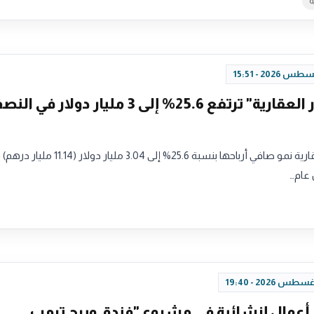
ة
أرباح "إعمار العقارية" ترتفع 25.6% إلى 3 مليار دولار في 
أعلنت إعمار العقارية نمو صافي أرباحها بنسبة 25.6% إلى 3.04 مليار دولا
 عام…
أعمال إنشائية في مشروع "فندق وبرج ترمب