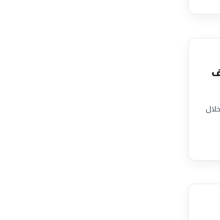
النصف
ر (11.14 مليار درهم) خلال