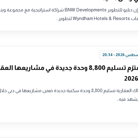
أبرمت شركة بي إن دبليو للتطوير BNW Developments شراكة استراتيجية مع مجموعة 
Wy لتطوير…
"داماك" تعتزم تسليم 8,800 وحدة جديدة في مشاريعها الع
تعتزم شركة داماك العقارية تسليم 8,800 وحدة سكنية جديدة ضمن مشاريعها في دبي 