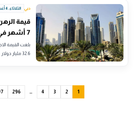
دبي
الثلاثاء، 4 أغسطس 2026 - 19:06
7 أشهر في 2026
32.6 مليار دولار (119.6…
97
296
…
4
3
2
1