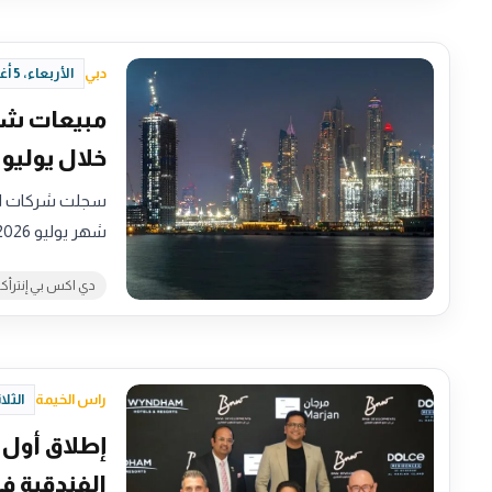
دبي
الأربعاء، 5 أغسطس 2026 - 05:56
خلال يوليو
شهر يوليو 2026، عبر 9,585…
دي اكس بي إنترأك
راس الخيمة
الثلاثاء، 4 أغسط
إطلاق أول
الفندقية ف