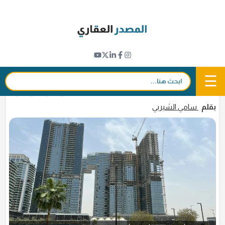
Ski
t
مؤشرات عقارية
conten
بيع 71% من الوحدات السكنية في دبي المقرر
تسليمها بين 2026 و2029
☰
بحث:
20 أبريل 2026 - 13:12
in
𝕏
f
بقلم
سامي الشيربي