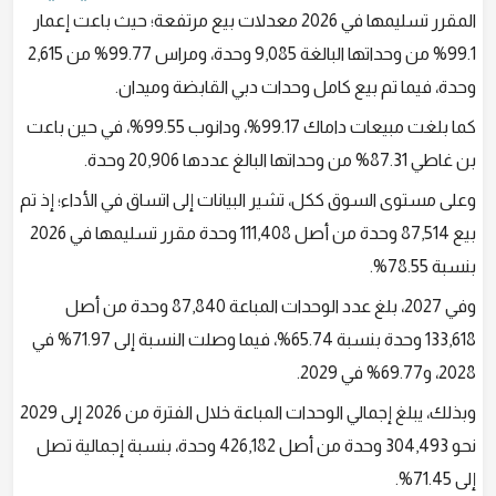
المقرر تسليمها في 2026 معدلات بيع مرتفعة؛ حيث باعت إعمار
99.1% من وحداتها البالغة 9,085 وحدة، ومراس 99.77% من 2,615
وحدة، فيما تم بيع كامل وحدات دبي القابضة وميدان.
كما بلغت مبيعات داماك 99.17%، ودانوب 99.55%، في حين باعت
بن غاطي 87.31% من وحداتها البالغ عددها 20,906 وحدة.
وعلى مستوى السوق ككل، تشير البيانات إلى اتساق في الأداء؛ إذ تم
بيع 87,514 وحدة من أصل 111,408 وحدة مقرر تسليمها في 2026
بنسبة 78.55%.
وفي 2027، بلغ عدد الوحدات المباعة 87,840 وحدة من أصل
133,618 وحدة بنسبة 65.74%، فيما وصلت النسبة إلى 71.97% في
2028، و69.77% في 2029.
وبذلك، يبلغ إجمالي الوحدات المباعة خلال الفترة من 2026 إلى 2029
نحو 304,493 وحدة من أصل 426,182 وحدة، بنسبة إجمالية تصل
إلى 71.45%.