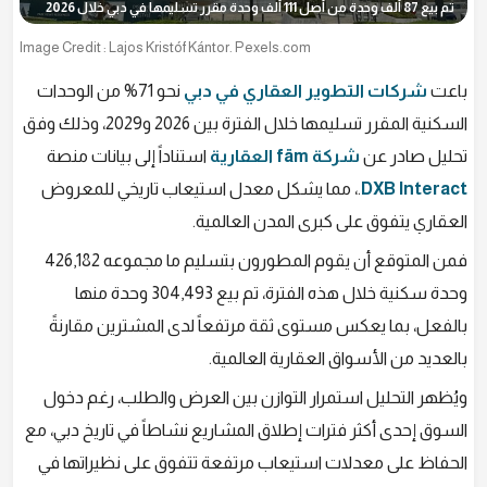
تم بيع 87 ألف وحدة من أصل 111 ألف وحدة مقرر تسليمها في دبي خلال 2026
Image Credit : Lajos Kristóf Kántor. Pexels.com
باعت
شركات التطوير العقاري في دبي
نحو 71% من الوحدات
السكنية المقرر تسليمها خلال الفترة بين 2026 و2029، وذلك وفق
تحليل صادر عن
شركة fäm العقارية
استناداً إلى بيانات منصة
DXB Interact
.، مما يشكل معدل استيعاب تاريخي للمعروض
العقاري يتفوق على كبرى المدن العالمية.
فمن المتوقع أن يقوم المطورون بتسليم ما مجموعه 426,182
وحدة سكنية خلال هذه الفترة، تم بيع 304,493 وحدة منها
بالفعل، بما يعكس مستوى ثقة مرتفعاً لدى المشترين مقارنةً
بالعديد من الأسواق العقارية العالمية.
ويُظهر التحليل استمرار التوازن بين العرض والطلب، رغم دخول
السوق إحدى أكثر فترات إطلاق المشاريع نشاطاً في تاريخ دبي، مع
الحفاظ على معدلات استيعاب مرتفعة تتفوق على نظيراتها في