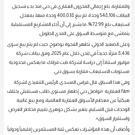
وللمقارنة، بلغ إجمالي المخزون العقاري في دبي منذ بدء تسجيل
البيانات 548,106 وحدة، تم بيع 400,038 وحدة منها، بمعدل
استيعاب بلغ 72.99%، ما يشير إلى أن أداء المشاريع المستقبلية
يتماشى مع متوسط السوق على المدى الطويل.
وعلى الصعيد الدولي، تظهر الفجوة بوضوح، حيث لم يتم بيع سوى
8,436 منزلاً جديداً في لندن خلال عام 2025، وفق بيانات شركة
موليور استناداً إلى دراسة لشركة نايت فرانك، ما يعكس محدودية
مستويات الاستيعاب مقارنة بسوق دبي.
وفي هذا السياق، قال فراس المسدي، الرئيس التنفيذي لشركة
fäm العقارية: «تواصل دبي إظهار مستوى طلب مستقبلي يختلف
هيكلياً عن معظم الأسواق العقارية العالمية، ومع بيع غالبية
الوحدات قبل التسليم، يتغير بشكل جوهري تقييم مخاطر العرض
واستقرار السوق».
وأضاف أن هذه المؤشرات تعكس ثقة المستثمرين إقليمياً ودولياً