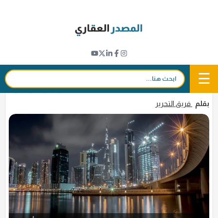
Ski
t
مؤشرات عقارية
conten
1.36 مليار دولار مبيعات المكاتب في دبي خلال
أول 10 أشهر من 2024
☰
بحث:
17 نوفمبر 2024 - 20:45
in
𝕏
f
بقلم
فريق التحرير