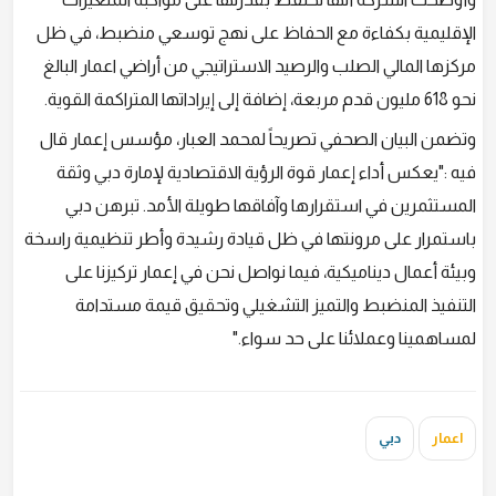
الإقليمية بكفاءة مع الحفاظ على نهج توسعي منضبط، في ظل
مركزها المالي الصلب والرصيد الاستراتيجي من أراضي اعمار البالغ
نحو 618 مليون قدم مربعة، إضافة إلى إيراداتها المتراكمة القوية.
وتضمن البيان الصحفي تصريحاً لمحمد العبار، مؤسس إعمار قال
فيه :"يعكس أداء إعمار قوة الرؤية الاقتصادية لإمارة دبي وثقة
المستثمرين في استقرارها وآفاقها طويلة الأمد. تبرهن دبي
باستمرار على مرونتها في ظل قيادة رشيدة وأطر تنظيمية راسخة
وبيئة أعمال ديناميكية، فيما نواصل نحن في إعمار تركيزنا على
التنفيذ المنضبط والتميز التشغيلي وتحقيق قيمة مستدامة
لمساهمينا وعملائنا على حد سواء."
اعمار
دبي