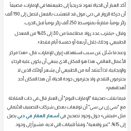
أكد العبار أن الحياة تعود تدريجياً إلى طبيعتها في الإمارات، مضيفاً
أن حركة الزوار في دبي مول قد انتعشت بالفعل لتصل إلى 190 ألف
زائر يومياً، مقارنةً بمتوسط 250 ألف زائر يومياً قبل الحرب.
وقال: «يقترب عدد رواد مطاعمنا من 80 إلى 85% من المعدل
الطبيعي، وذلك خلال أربعة أو خمسة أيام فقط».
وعندما سُئل عن سبب استهداف إيران للإمارات، قال: «هذا مركز
الأعمال العالمي، هذا هو المكان الذي ينبغي أن يكون عليه الرخاء
والإيجابية، لذا أعتقد أنه من الطبيعي أن يشعر أولئك الذين لا
يحترمون التقدم، ولا يحترمون جودة الحياة، أن هذا المكان أحد
أهدافهم».
فيما نقلت صحيفة "الإمارات اليوم" أن العبار قال في ذات المقابلة
مع "سي إن بي سي" أن توقعات بعض شركات التصنيف الائتماني
مثل «فيتش» حول وجود تصحيح في
أسعار العقار في دبي
يصل
إلى 15%، "غير واقعية"، وفقاً للبيانات التي لديه، مشيراً إلى وجود