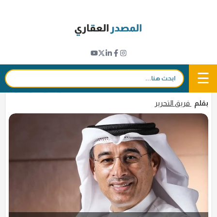
Ski
t
مؤشرات عقارية
conten
هذه توقعات مؤسس شركة إعمار لمستقبل
سوق العقارات في دبي وسط الأحداث الراهنة
☰
بحث:
6 مارس 2026 - 15:27
in
𝕏
f
بقلم
فريق التحرير