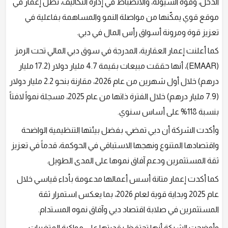
الدخل، وقوة السيولة، والانضباط في إدارة التكاليف، تظل إعمار في
موقع قوي يمكّنها من مواصلة النمو والمساهمة بفاعلية في
تعزيز قوة ومرونة أسواق رأس المال في دبي.
كما أعلنت إعمار العقارية، المدرجة في سوق دبي المالي تحت الرمز
(EMAAR)، أنها حققت مبيعات بقيمة 4.7 مليار دولار (17.2 مليار
درهم) خلال أول شهرين من عام 2026، مقارنة بنحو 2.2 مليار دولار
(7.9 مليار درهم) خلال الفترة ذاتها من عام 2025، مسجلة نمواً لافتاً
بنسبة 118% على أساس سنوي.
وأكدت الشركة أن دبي تمضي، بفضل بيئتها التنظيمية الواضحة
واقتصادها المتنوع ونهجها الاستباقي في الحوكمة، قدماً في تعزيز
ثقة المستثمرين ودعم آفاق نموها على المدى الطويل.
كما أكدت إعمار متانة أسس أعمالها مدعومة بأداء قياسي خلال
عام 2025 وبداية قوية لعام 2026، بما يعكس استمرار ثقة
المستثمرين في صلابة اقتصاد دبي وآفاق نموه المستدام.
وأوضحت الشركة أنها تحتفظ بقدرتها على مواكبة المتغيرات