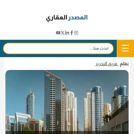
Ski
t
مؤشرات عقارية
conten
عقارات دبي .. توقعات باستمرار نشاط السوق
الثانوية خلال 2023
☰
بحث:
21 فبراير 2023 - 18:54
in
𝕏
f
بقلم
فريق التحرير