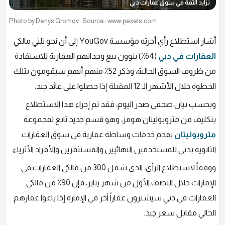
تزايد الثقة في سوق عقارات دبي
Photo by Denys Gromov . Source : www.pexels.com
أشار استطلاع رأي أجرته مؤسسة YouGov إلى أن نحو ثلثي مالكي
العقارات في دبي
(64٪) ينوون بيع وحداتهم العقارية للاستفادة
من ظروف السوق الحالية، وذكر 52٪ منهم أنهم سيقومون بتلك
الخطوة خلال الأشهر الـ 12 المقبلة إذا حصلوا على عائد جيد.
وبحسب بيان صحفي صدر اليوم، فقد تم إجراء هذا الاستطلاع
بتكليف من متروبوليتان هومز، وهو قسم جديد تابع لمجموعة
متروبوليتان
يقدم خدمات وساطة عقارية في سوق العقارات
الثانوية بدبي للمستخدمين النهائيين والمستثمرين والأفراد الأثرياء.
ووفقاً لاستطلاع الرأي، الذي شمل 300 من مالكي العقارات في
الإمارات خلال النصف الأول من شهر يناير، فإن 90٪ من مالكي
العقارات في دبي سيشترون عقاراً آخر في الإمارة إذا باعوا عقارهم
الحالي مقابل سعر جيد.