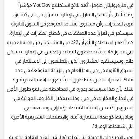
في متروبوليتان هومز: "تُعد نتائج استطلاع YouGov مؤشراً
إضافياً على أن مالكي المنازل في الإمارات يثقون في دبي كسوق
قوي للعقارات، وأن مستوى النشاط المتوقع في السوق الثانوية
سيستمر في تعزيز عدد الصفقات في قطاع العقارات في الإمارة.
كما أظهر استطلاع الرأي أن 22٪ من المشاركين من الفئة العمرية
التي تتجاوز 45 عاماً، يخططون للتقاعد والعيش في الإمارات بشكل
دائم. وسيستفيد المشترون الذين يتطلعون إلى الاستثمار في
السوق الثانوية في دبي هذا العام من الزيادة المتوقعة في عدد
ملاك العقارات الذين يخططون حالياً لبيع وحداتهم العقارية. ولا
شك بأن هذا سيساعد بدوره في المحافظة على نمو طويل الأجل
في قطاع العقارات في دبي، وذلك بفضل الظروف المواتية في
السوق، والأسس المتينة للاقتصاد الإماراتي، وسمعة دبي
وجاذبيتها كوجهة استثمارية آمنة، والإصلاحات التشريعية الأخيرة
التي شهدتها الإمارة".
ومن الإصلاحات الجديدة التي تم إجرائها، إقرار لوائح الإقامة الذهبية