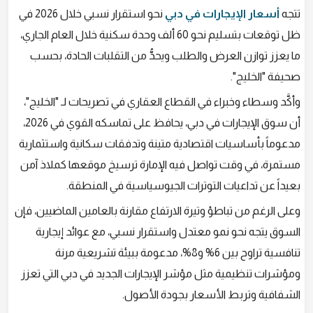
تتجه
أسعار الإيجارات في دبي
نحو استقرار نسبي خلال 2026 في
ظل توقعات بتسليم نحو 60 ألف وحدة سكنية خلال العام الجاري،
ما يعزز توازن العرض والطلب ويحدُّ من التقلبات الحادة، بحسب
صحيفة "الخليج".
وأكَّد وسطاء وخبراء في القطاع العقاري في تصريحات لـ "الخليج"،
أن سوق الإيجارات في دبي، يحافظ على تماسكه القوي في 2026،
مدعوماً بأساسيات اقتصادية متينة وتدفقات سكانية واستثمارية
مستمرة، في وقت تواصل فيه الإمارة ترسيخ موقعها كملاذ آمن
بعيداً عن تداعيات التوترات الجيوسياسية في المنطقة.
وعلى الرغم من تباطؤ وتيرة الارتفاع مقارنة بالعامين الماضيين، فإن
السوق يتجه نحو نمو معتدل واستقرار نسبي، مع عوائد إيجارية
تنافسية تراوح بين 6% و8%، مدعومة ببيئة تشريعية مرنة
ومؤشرات تنظيمية مثل مؤشر الإيجارات الجديد في دبي التي تعزز
الشفافية وتربط الأسعار بجودة الأصول.