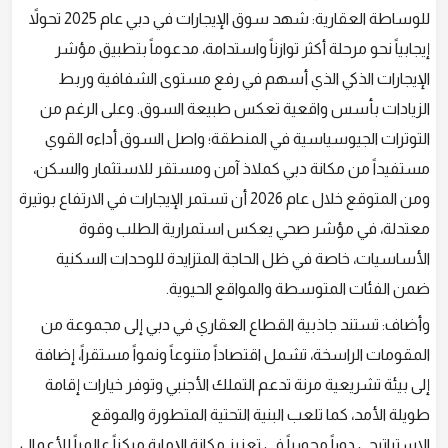
للوساطة العقارية: شهد سوق الإيجارات في دبي عام 2025 تحولاً
إيجابياً نحو مرحلة أكثر توازناً واستدامة، مدعوماً بتطبيق مؤشر
الإيجارات الذكي الذي أسهم في رفع مستوى الشفافية وربط
الزيادات بأسس واقعية تعكس طبيعة السوق. وعلى الرغم من
التوترات الجيوسياسية في المنطقة؛ واصل السوق أداءه القوي
مستفيداً من مكانة دبي كملاذ آمن ومستقر للاستثمار والسكن،
ومن المتوقع خلال عام 2026 أن تستمر الإيجارات في الارتفاع بوتيرة
معتدلة، في مؤشر صحي يعكس استمرارية الطلب وقوة
الأساسيات، خاصة في ظل الحاجة المتزايدة للوحدات السكنية
ضمن الفئات المتوسطة والمواقع الحيوية.
وأضاف: تستند جاذبية القطاع العقاري في دبي إلى مجموعة من
المقومات الراسخة، تشمل اقتصاداً متنوعاً ونمواً مستقراً، إضافة
إلى بيئة تشريعية مرنة تدعم التملك الأجنبي وتوفر خيارات إقامة
طويلة الأمد، كما تلعب البنية التحتية المتطورة والموقع
الاستراتيجي دوراً محورياً في تعزيز مكانة الإمارة مركزاً عالمياً للأعمال