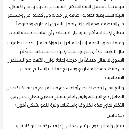
قوية جداً، وتشمل النمو السكاني المتسارع، تدفق رؤوس الأموال،
البيئة التشريعية الجاذبة، إضافة إلى مكانة دبي كملاذ آمن ومستقر
في المنطقة. هذه العوامل تجعل السوق العقاري، وخصوصاً
قطاع الإيجارات، أكثر قدرة على امتصاص أي تقلبات قصيرة المدى.
وفيما يتعلق بالمحفزات أو المبادرات المواكبة لمثل هذه التطورات،
قال الوادية: «لا أرى ضرورة ملحّة لإجراءات استثنائية حالياً؛ لأن
السوق لا يعاني ضعفاً، بل مرحلة إعادة توازن. الأهم هو الاستمرار
في ضبط جودة المشاريع، وتسريع عمليات التسليم، وتعزيز
الشفافية».
وتابع: «في المحصلة، نحن أمام سوق مستقر مع مرونة تكتيكية في
التعامل مع المرحلة، وليس أمام تصحيح سعري فعلي، ونحن في
انتظار تجاوز هذه الظروف واستئناف وتيرة النمو بشكل أقوى».
ملاذ آمن
يقول وليد الزرعوني، رئيس مجلس إدارة شركة «دبليو كابيتال»