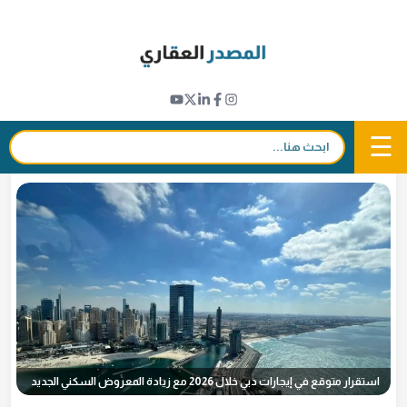
Ski
t
مؤشرات عقارية
conten
أسعار إيجارات دبي تتجه للاستقرار خلال 2026
8 أبريل 2026 - 20:11
in
𝕏
f
☰
بحث:
بقلم
سامي الشيربي
استقرار متوقع في إيجارات دبي خلال 2026 مع زيادة المعروض السكني الجديد