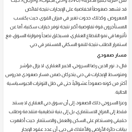
مثل «قرية جميرا الدائرية» (JVC)، و«دبي الجنوب»، و«أرجان»، حيث
قد تشهد ضغوطاً انخفاضية على الإيجارات نتيجة لفائض
المعروض. وكذلك، حدوث تغير في ميزان القوى، حيث يكتسب
المستأجرون قوة تفاوضية أكبر نتيجة توفر خيارات سكنية، أما عن
تأثيرها في نمو القطاع العقاري، فسيخلق نضجاً وموازنة السوق، مع
استمرار الطلب نتيجة للنمو السكاني المستمر في دبي.
مسار صعودي
قال د. نور الدين رضا السروجي، الخبير العقاري: لا يزال مؤشر
ومتوسط الإيجارات في دبي يتحركان ضمن مسار صعودي مدروس
أكثر من كونه صعوداً عشوائياً، حتى في ظل التوترات الجيوسياسية
الحالية.
وعزا السروجي ذلك الصعود، إلى أن سوق دبي العقاري لا يستند
فقط إلى المزاج الاستثماري، بل إلى بنية تنظيمية متقدمة وطلب
حقيقي ومستدام على السكن والعمل والاستثمار. حيث أظهرت
بيانات دائرة الأراضي والأملاك في دبي، أن عدد عقود الإيجار