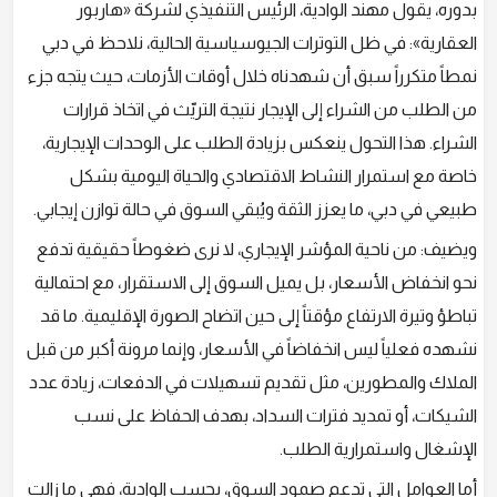
بدوره، يقول مهند الوادية، الرئيس التنفيذي لشركة «هاربور
العقارية»: في ظل التوترات الجيوسياسية الحالية، نلاحظ في دبي
نمطاً متكرراً سبق أن شهدناه خلال أوقات الأزمات، حيث يتجه جزء
من الطلب من الشراء إلى الإيجار نتيجة التريّث في اتخاذ قرارات
الشراء. هذا التحول ينعكس بزيادة الطلب على الوحدات الإيجارية،
خاصة مع استمرار النشاط الاقتصادي والحياة اليومية بشكل
طبيعي في دبي، ما يعزز الثقة ويُبقي السوق في حالة توازن إيجابي.
ويضيف: من ناحية المؤشر الإيجاري، لا نرى ضغوطاً حقيقية تدفع
نحو انخفاض الأسعار، بل يميل السوق إلى الاستقرار، مع احتمالية
تباطؤ وتيرة الارتفاع مؤقتاً إلى حين اتضاح الصورة الإقليمية. ما قد
نشهده فعلياً ليس انخفاضاً في الأسعار، وإنما مرونة أكبر من قبل
الملاك والمطورين، مثل تقديم تسهيلات في الدفعات، زيادة عدد
الشيكات، أو تمديد فترات السداد، بهدف الحفاظ على نسب
الإشغال واستمرارية الطلب.
أما العوامل التي تدعم صمود السوق، بحسب الوادية، فهي ما زالت