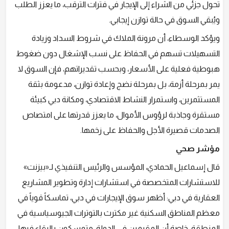
تحول جزئي من الشراء إلى الإيجار في فترات الترقب، ما يعزز الطلب
ويُبقي السوق في حالة توازن إيجابي.
ويؤكد الوسطاء، أن مرونة الملاك في شروط السداد وزيادة
التسهيلات تسهم في الحفاظ على نسب الإشغال دون ضغوط
هبوطية فعلية على الأسعار، وبحسب تقديراتهم، فإن السوق لا
يمر بمرحلة أزمة، بل بمرحلة نضج وإعادة توازن، مدعومة بثقة
المستثمرين، واستمرار النشاط الاقتصادي، ومكانة دبي كبيئة
مستقرة وجاذبة لرؤوس الأموال، ما يعزز قدرتها على امتصاص
الصدمات قصيرة الأجل والحفاظ على زخمها.
مؤشر صحي
قال إسماعيل الحمادي، المؤسس والرئيس التنفيذي لـ«بيزنت»
للاستشارات المتخصصة في استشارات إدارة وتطوير المشاريع
العقارية في دبي: أظهر سوق الإيجارات في دبي، تماسكاً قوياً في
معظم المناطق السكنية غير مكترث بالتوترات الجيوسياسية في
المنطقة، خاصة أن المقيمين في الدولة، متمسكون بالبقاء فيها