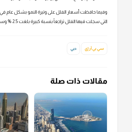
وفيما حافظت أسعار الفلل على وتيرة النمو بشكل عام في يولي
التي سجلت فيها الفلل تراجعاً بنسبة كبيرة بلغت 2.5 % وسجل متوسط سعر القدم المربع فيها 1194 درهم.
سي بي آر إي
دبي
مقالات ذات صلة