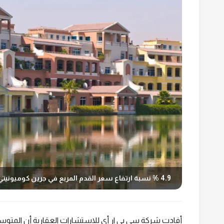
4.9 % نسبة ارتفاع سعر القدم المربع في جرين كوميونيتي بمجمع دبي للاستثمار خلال يوليو 2022
أفادت شركة سي بي ار أي للاستشارات العقارية أن المتوسط