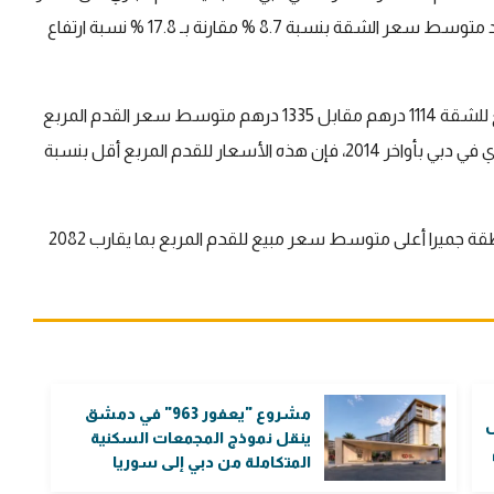
يوليو الماضي قد ارتفع بنسبة 9.9 %، وخلال هذه الفترة، ازداد متوسط سعر الشقة بنسبة 8.7 % مقارنة بـ 17.8 % نسبة ارتفاع
وكما في شهر يوليو 2022، بلغ متوسط سعر القدم المربع للشقة 1114 درهم مقابل 1335 درهم متوسط سعر القدم المربع
للفيلا. و بالمقارنة بذروة الأسعار التي سجلها السوق العقاري في دبي بأواخر 2014، فإن هذه الأسعار للقدم المربع أقل بنسبة
، فقد سجلت منطقة جميرا أعلى متوسط سعر مبيع للقدم المربع بما يقارب 2082
مشروع "يعفور 963" في دمشق
ل
ينقل نموذج المجمعات السكنية
المتكاملة من دبي إلى سوريا