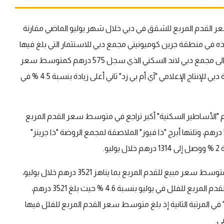
 القدم المربع للشقق في دبي خلال شهر يوليو الماضي مقارنة
الارتفاع هذه في منطقة جرين كوميونيتي مجمع دبي للاستثمار التي بلغ فيها
متوسط سعر القدم المربع 733 درهم في يوليو، بالإضافة الى مجمع دبي لاند السكني الذي سجل 575 درهم كمتوسط سعر
القدم المربع للشقق في يوليو الماضي، وحلت منطقة مدينة دبي للإنتاج الإعلامي "آي أم بي زد" ثاني أعلى زيادة بنسبة 4.5 % في
م "الأساطير السكنية" أكبر تراجع في متوسط سعر القدم المربع
للشقق السكنية في شهر يوليو بنسبة 2.8 % حيث بلغ 545 درهم، وتلتها أبرج "ذا فيوز" الملاصقة لمجمع الروضة "ذا جرينز"
و.
، سجلت نخلة جميرا أعلى متوسط سعر مبيع للقدم المربع بما يناهز 3521 درهم خلال يوليو،
وقالت الشركة أن جزيرة جميرا سجلت أكبر زيادة في أسعار القدم المربع للفلل في يوليو بنسبة 4.6 % حيث بلغ 3521 درهم،
 المرتبة الثانية إذ بلغ متوسط سعر القدم المربع للفلل فيها