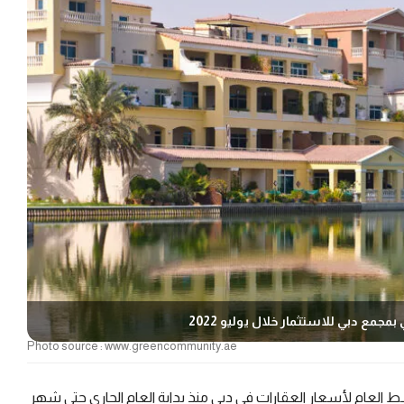
Photo source : www.greencommunity.ae
 العام لأسعار العقارات في دبي منذ بداية العام الجاري حتى شهر