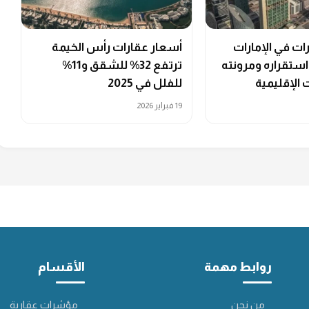
ت في الإمارات
أسعار عقارات رأس الخيمة
ستقراره ومرونته
ترتفع 32% للشقق و11%
 الإقليمية
للفلل في 2025
19 فبراير 2026
روابط مهمة
الأقسام
من نحن
مؤشرات عقارية