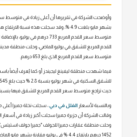
وأوضحت الشركة في تقريرها أن أعلى زيادة في متوسط سعر
بشهر مايو بلغت 4.9 %، وقد سجلت هذه نسبة 
متوسط سعر القدم المربع الذي بلغ 653 درهم.
فيما شهدت منطقة ليفينغ ليجيندز أو كما يُعرف أيضاً باس
حيث تراجع متوسط سعر القدم المربع للشقق فيها بنسبة 2 % ووصل إلى 1314 درهم خلال يولي
وبالنسبة لأسعار
الفلل في دبي
وحلت منطقة عقارات جميرا للجولف "جميرا جولف استيتس" في
1452 درهم بارتفاع 4.4 % في يوليو مقارنة بشهر مايو الماضي.