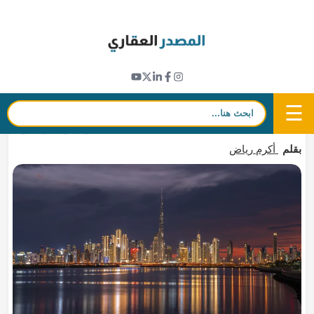
Ski
t
مؤشرات عقارية
conten
مساهمة العقارات والتشييد في اقتصاد دبي تتجاوز
12 مليار دولار بالربع الأول 2026
☰
بحث:
8 يوليو 2026 - 21:24
in
𝕏
f
بقلم
أكرم رياض