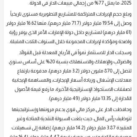
2025، ما يمثل 77% من إجمالي مبيعات الدار في الدولة.
وبلغ حجم الإيرادات المتراكمة للمشاريع التطويرية مستوى تاريخياً
وصل إلى 19.54 مليار دولار (71.7 مليار درهم)، منها 16.62 مليار دولار
(61 مليار درهم) لمشاريع داخل دولة الإمارات، الأمر الذي يوفر رؤية
واضحة ومؤكدة لإيرادات المجموعة خلال السنوات الثلاث المقبلة.
وسجلت الدار للاستثمار نمواً في الأرباح المعدلة قبل الفوائد
والضرائب والإهلاك والاستهلاك بنسبة 20% على أساس سنوي
لتصل إلى 870 مليون دولار (3.2 مليار درهم)، مدفوعة بارتفاع
معدلات الإشغال، وزيادة أسعار الإيجارات، والمساهمة الإيجابية
لصفقات الاستحواذ الإستراتيجية الأخيرة، ما رفع قيمة الأصول
المُدارة إلى 13.35 مليار دولار (49 مليار درهم).
وحافظت الدار على مركز مالي قوي يدعم مرونتها وإستراتيجيتها
لتوظيف رأس المال، حيث بلغت السيولة النقدية المتاحة وغير
المقيدة 3.87 مليار دولار (14.2 مليار درهم)، إضافة إلى تسهيلات
مصرفية مؤكدة وغير مسحوبة بقيمة 4.47 مليار دولار (16.4 مليار