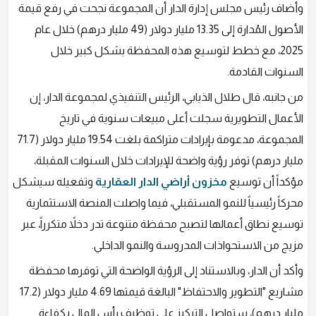
وأضاف رئيس مجلس إدارة الدار أن المجموعة نجحت في رفع قيمة
الأصول المُدارة إلى 13.35 مليار دولار (49 مليار درهم) خلال عام
2025، مع خطط لتوسيع هذه المحفظة بشكل كبير خلال
السنوات القادمة.
من جانبه، قال طلال الذيابي، الرئيس التنفيذي لمجموعة الدار، إن
الأعمال التطويرية سجلت أعلى مبيعات سنوية في تاريخ
المجموعة، مدعومة بإيرادات متراكمة بلغت 19.54 مليار دولار (71.7
مليار درهم) توفر رؤية واضحة للإيرادات خلال السنوات المقبلة،
مؤكداً أن توسيع
مخزون أراضي الدار العقارية
وتفعيله سيشكل
محركاً رئيسياً للنمو المستقبلي، فيما واصلت المنصة الاستثمارية
توسيع نطاق أعمالها لتصبح محفظة متنوعة تدر دخلاً متكرراً، عبر
مزيج من الاستحواذات المدروسة والنمو الداخلي.
وأكد أن الدار، وبالاستناد إلى الرؤية الواضحة التي توفرها محفظة
مشاريع "التطوير والاحتفاظ" البالغة قيمتها 4.69 مليار دولار (17.2
مليار درهم)، ستواصل التركيز على توظيف رأس المال بكفاءة