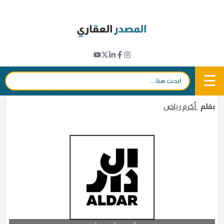
Ski
t
مؤشرات عقارية
conten
"الدار العقارية" تحقق أعلى مبيعات سنوية في
تاريخها خلال 2025 بقيمة 11 مليار دولار
☰
بحث:
9 فبراير 2026 - 18:50
in
𝕏
f
بقلم
أكرم رياض