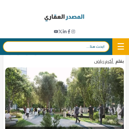
Ski
t
تطورات المشاريع
conten
إنطلاق أعمال بناء 8 مجمّعات للمكاتب في
مشروع الجادة في الشارقة
☰
بحث:
8 مارس 2025 - 10:10
in
𝕏
f
بقلم
أكرم رياض