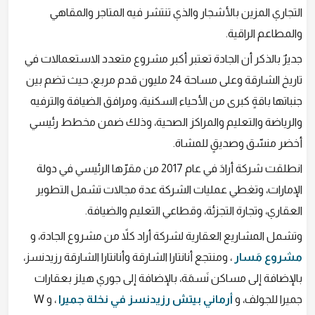
التجاري المزين بالأشجار والذي تنتشر فيه المتاجر والمقاهي
والمطاعم الراقية.
جديرٌ بالذكر أن الجادة تعتبر أكبر مشروع متعدد الاستعمالات في
تاريخ الشارقة وعلى مساحة 24 مليون قدم مربع، حيث تضم بين
جنباتها باقةٍ كبرى من الأحياء السكنية، ومرافق الضيافة والترفيه
والرياضة والتعليم والمراكز الصحية، وذلك ضمن مخطط رئيسي
أخضر منسّق وصديقٍ للمشاة.
انطلقت شركة أرادَ في عام 2017 من مقرّها الرئيسي في دولة
الإمارات، وتغطي عمليات الشركة عدة مجالات تشمل التطوير
العقاري، وتجارة التجزئة، وقطاعي التعليم والضيافة.
وتشمل المشاريع العقارية لشركة أراد كلاً من مشروع الجادة، و
مشروع مَسار
، ومنتجع أنانتارا الشارقة وأنانتارا الشارقة رزيدنسز،
بالإضافة إلى مساكن نَسمَة، بالإضافة إلى جوري هيلز بعقارات
جميرا للجولف، و
أرماني بيتش رزيدنسز في نخلة جميرا
، و W