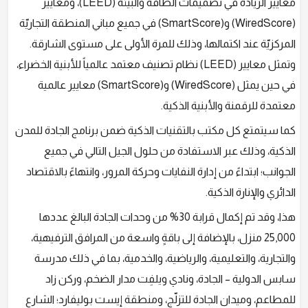
معايير الريادة في تصميمات الطاقة والبيئة (LEED)، ومعايير
(WiredScore) و(SmartScore) في جميع مباني المنطقة التجاريّة
المركزيّة عند اكتمالها، وذلك للمرة الأولى على مستوى الشارقة.
وتمثل معايير (LEED) نظام تصنيف معتمد عالمياً للأبنية الخضراء،
في حين يمثل (WiredScore) و(SmartScore) معايير عالمية
معتمدة للرقمنة والأبنية الذكية.
كما سيتمتع كل مكتب بالتقنيات الذكية ضمن برنامج الجادة للمدن
الذكية، وذلك عبر الاستفادة من حلول الجيل التالي في جميع
الجوانب؛ ابتداءً من إدارة النفايات وحركة المرور، وانتهاءً بالاقتصاد
الدائري والإنارة الذكية.
هذا، وقد تم إكمال قرابة 30% من وحدات الجادة البالغ عددها
25,000 منزل، بالإضافة إلى باقةٍ واسعة من المرافق الترفيهية،
والتجارية، والتعليمية، والرياضية، والخدمية، بما في ذلك مدرسة
سابس الدولية – الجادة، ونادي ويلفِت مدار الضخم، وركن زاد
للمطاعم، وميدان الجادة للتزلّج، ومنطقة إيست بوليفارد؛ الشارع