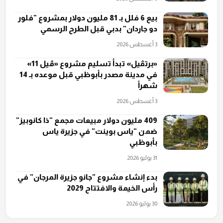
بيع 6 فلل بـ 81 مليون دولار بمشروع "فلور
دو جاردان" بدبي قبل الطرح الرسمي
3 أغسطس 2026
«برتڤيل» تبدأ تسليم مشروع «ڤيل 11»
في مدينة مصدر بأبوظبي قبل موعده بـ 14
شهراً
3 أغسطس 2026
409 مليون دولار مبيعات مجمع "ذا كانوبيز"
ضمن "ياس بوينت" في جزيرة ياس
بأبوظبي
31 يوليو 2026
بدء إنشاء مشروع "جانو جزيرة المرجان" في
رأس الخيمة والافتتاح 2029
30 يوليو 2026