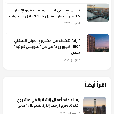
شراء عقار في لندن: توقعات بنمو الإيجارات
11.5% وأسعار المنازل 13.6% خلال 5 سنوات
14 يوليو 2026
"أرادَ" تكشف عن مشروع المبنى السكني
"100 أفينيو رود" في حي "سويس كوتيج"
بلندن
17 يونيو 2026
اقرأ أيضاً
إرساء عقد أعمال إنشائية في مشروع
"فندق وبرج ترمب إنترناشيونال" بدبي
6 أغسطس 2026