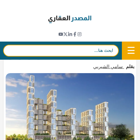
Ski
t
مشاريع جديدة
conten
مشروع "شوبا ون" في دبي يحصل على شهادة
جرين مارك البلاتينية لاستهلاك الطاقة المنخفض
☰
بحث:
15 فبراير 2025 - 20:31
in
𝕏
f
بقلم
سامي الشيربي