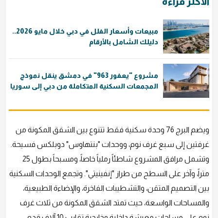
الأكثر قراءة
مبيعات وأسعار الفلل في دبي خلال مايو 2026..
دليلك الشامل بالأرقام
مشروع "يعفور 963" في دمشق ينقل نموذج
المجمعات السكنية المتكاملة من دبي إلى سوريا
ويضم البرج 76 وحدة سكنية فقط تتنوع بين الشقق المكونة من
غرفتين إلى سبع غرف نوم، ووحدات "بنتهاوس" دوبلكس فسيحة.
وتشمل مرافق المشروع شاطئاً رملياً خاصاً، ومسبحاً بطول 25
متراً، وآخر على السطح من طراز "إنفينيتي". وتجمع الوحدات السكنية
بين التصميم المتقن، والتشطيبات الفاخرة، والإضاءة الطبيعية،
والمساحات الواسعة، حيث تمتد الشقق المكونة من ثلاث غرف
نوم على مساحات معيشة داخلية وخارجية تقارب 10 آلاف قدم