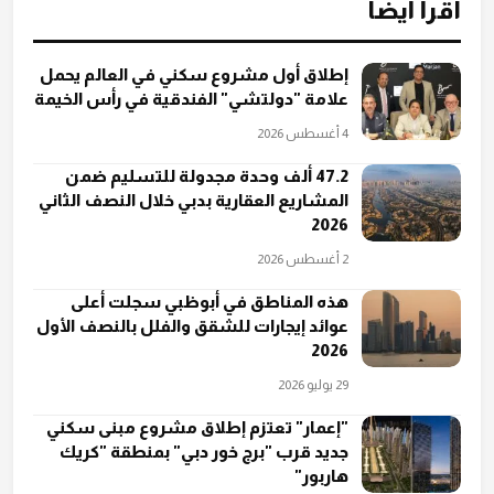
اقرأ أيضاً
إطلاق أول مشروع سكني في العالم يحمل
علامة "دولتشي" الفندقية في رأس الخيمة
4 أغسطس 2026
47.2 ألف وحدة مجدولة للتسليم ضمن
المشاريع العقارية بدبي خلال النصف الثاني
2026
2 أغسطس 2026
هذه المناطق في أبوظبي سجلت أعلى
عوائد إيجارات للشقق والفلل بالنصف الأول
2026
29 يوليو 2026
"إعمار" تعتزم إطلاق مشروع مبنى سكني
جديد قرب "برج خور دبي" بمنطقة "كريك
هاربور"