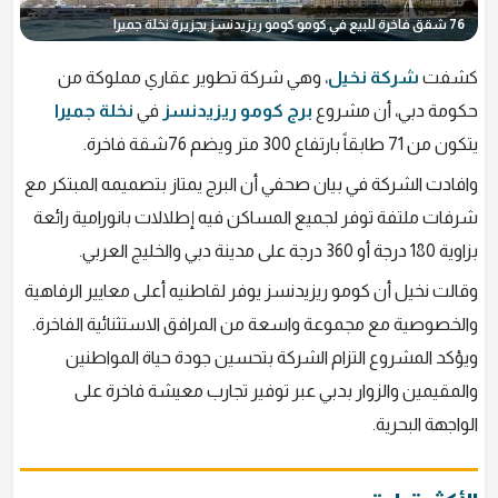
76 شقق فاخرة للبيع في كومو كومو ريزيدنسز بجزيرة نخلة جميرا
كشفت
شركة نخيل
، وهي شركة تطوير عقاري مملوكة من
حكومة دبي، أن مشروع
برج كومو ريزيدنسز
في
نخلة جميرا
يتكون من 71 طابقاً بارتفاع 300 متر ويضم 76شقة فاخرة.
وافادت الشركة في بيان صحفي أن البرج يمتاز بتصميمه المبتكر مع
شرفات ملتفة توفر لجميع المساكن فيه إطلالات بانورامية رائعة
بزاوية 180 درجة أو 360 درجة على مدينة دبي والخليج العربي.
وقالت نخيل أن كومو ريزيدنسز يوفر لقاطنيه أعلى معايير الرفاهية
والخصوصية مع مجموعة واسعة من المرافق الاستثنائية الفاخرة.
ويؤكد المشروع التزام الشركة بتحسين جودة حياة المواطنين
والمقيمين والزوار بدبي عبر توفير تجارب معيشة فاخرة على
الواجهة البحرية.