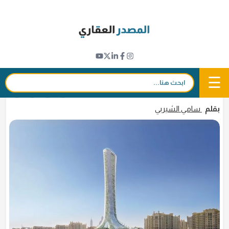
Ski
t
مشاريع جديدة
conten
"كومو ريزيدنسز" برج أيقوني جديد بارتفاع 300
متراً في نخلة جميرا
☰
بحث:
3 مايو 2023 - 20:44
in
𝕏
f
بقلم
سامي الشيربي