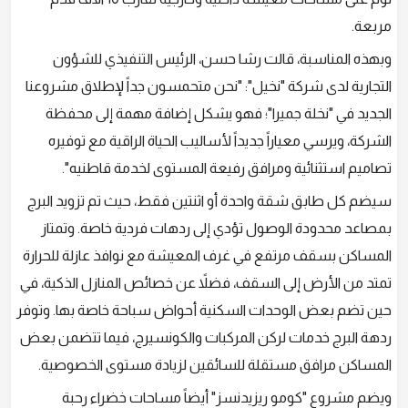
مربعة.
وبهذه المناسبة، قالت رشا حسن، الرئيس التنفيذي للشؤون
التجارية لدى شركة "نخيل": "نحن متحمسون جداً لإطلاق مشروعنا
الجديد في "نخلة جميرا"؛ فهو يشكل إضافة مهمة إلى محفظة
الشركة، ويرسي معياراً جديداً لأساليب الحياة الراقية مع توفيره
تصاميم استثنائية ومرافق رفيعة المستوى لخدمة قاطنيه".
سيضم كل طابق شقة واحدة أو اثنتين فقط، حيث تم تزويد البرج
بمصاعد محدودة الوصول تؤدي إلى ردهات فردية خاصة. وتمتاز
المساكن بسقف مرتفع في غرف المعيشة مع نوافذ عازلة للحرارة
تمتد من الأرض إلى السقف، فضلاً عن خصائص المنازل الذكية، في
حين تضم بعض الوحدات السكنية أحواض سباحة خاصة بها. وتوفر
ردهة البرج خدمات لركن المركبات والكونسيرج، فيما تتضمن بعض
المساكن مرافق مستقلة للسائقين لزيادة مستوى الخصوصية.
ويضم مشروع "كومو ريزيدنسز" أيضاً مساحات خضراء رحبة