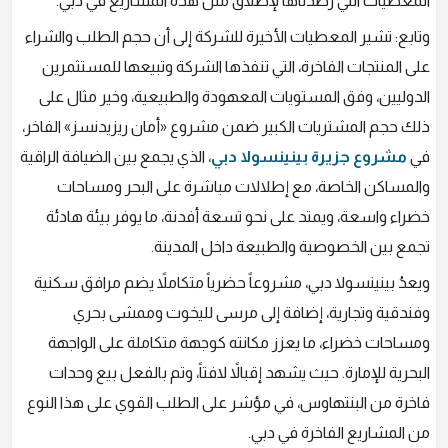
المعطيات التي رصدناها لإطلاق مثل هذه المشاريع في دبي.
وتابع: تشير المعطيات الأخيرة للشركة إلى أن حجم الطلب والشراء
على المنتجات الفاخرة، التي تنفذها الشركة وتبيعها للمستثمرين
الدوليين، وفق المستويات المعهودة والطبيعية، وخير مثال على
ذلك حجم المشتريات الكبير ضمن مشروع «أمان ريزيدنسز» الفاخر،
في
مشروع جزيرة بينينسولا دبي
، الذي يجمع بين الضيافة الراقية
والمساكن الخاصة، مع إطلالات مباشرة على البحر ومساحات
خضراء واسعة، ويمتد على نحو تسعة أفدنة، ما يوفر بيئة هادئة
تجمع بين الخصوصية والطبيعة داخل المدينة.
ويعدُ بينينسولا دبي، مشروعاً حضرياً متكاملاً يضم مرافق سكنية
وفندقية وتجارية، إضافة إلى مرسى لليخوت وممشى بحري
ومساحات خضراء، ما يعزز مكانته كوجهة متكاملة على الواجهة
البحرية للإمارة. حيث يشهد إقبالاً لافتاً، وتم بالفعل بيع وحدات
فاخرة من البنتهاوس، في مؤشر على الطلب القوي على هذا النوع
من المشاريع الفاخرة في دبي.