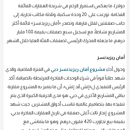
دولار)، ما يعكس استمرار الزخم في شريحة العقارات الفائقة
الفخامة. توزعت على: 20 وحدة سكنية، وثلاثة مكاتب تجارية، إلى
جانب صفقتين لفلل فارهة، وتصدر «أمان ريزيدنسز» قائمة أكثر
المشاريع نشاطاً، مع تسجيل سبع صفقات بقيمة 1.08 مليار
درهم، ما يجعله المحرك الرئيسي لصفقات الفئة العليا خلال الشهر.
أمان ريزيدنسز
وحول أداء
مشروع أمان ريزيدنسز دبي
في الفترة الماضية، والذي
شهد طلباً قوياً في شراء الوحدات الفاخرة المرتبطة بالضيافة، أكد
الرئيس التنفيذي ل«إتش آند إتش»، أن ما يتميز به المشروع مقارنة
بباقي المشاريع الأخرى في دبي، هو مدى الحرفية الكبيرة الذي يتم
تنفيذه بها، بتصاميم عالمية تناسب أذواق المشترين. حيث شهد
المشروع، إنجاز ثالث أغلى صفقة في تاريخ العقارات الفاخرة بدبي،
بقيمة بيع تجاوزت 420 مليون درهم. وهو ما يتماشى مع