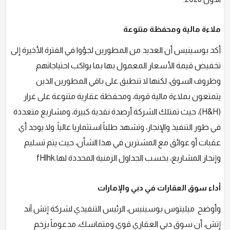
ملاءة مالية ومحفظة متنوعة
أكد بوسينيس أن العديد من المطورين لجؤوا في الفترة الأخيرة إلى
تخفيض قيمة الأسعار المعمول بها بما يواكب احتياجاتهم
وظروف السوق، لكنها لا تنطبق على باقي المطورين الذين
يتمتعون بملاءة مالية قوية، ومحفظة عقارية متنوعة على غرار
(H&H)، حيث تمتلك الشركة أرصدة نقدية كبيرة، ومشاريع متعددة
في طور التنفيذ والإنجاز، وتشهد طلباً استثماريا عالياً. ولا يوجد أي
عقبات أو عوائق مع المشترين في هذا الشأن، حيث يتم تسليم
وإنجاز المشاريع، بحسب الجداول الزمنية المحددة لها.fHlhk
أداء سوق العقارات في دبي والإمارات
وأوضح ميليتوس بوسينيس، الرئيس التنفيذي لشركة إتش آند
إتش، أن سوق دبي العقاري قوي ومتماسك، مدعوماً بزخم