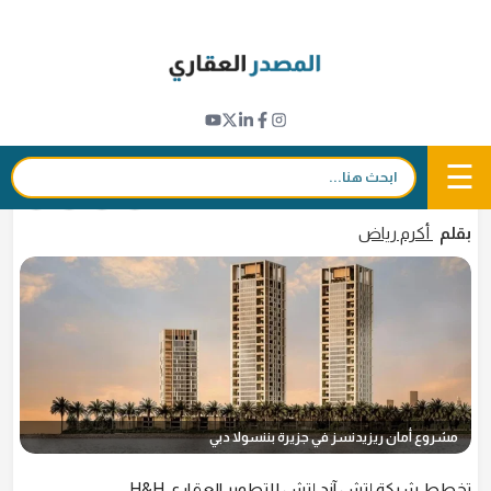
Ski
t
نبض القطاع
conten
"إتش آند إتش" تخطط لدخول سوق عقارات
رأس الخيمة
☰
بحث:
29 مايو 2026 - 12:25
in
𝕏
f
بقلم
أكرم رياض
مشروع أمان ريزيدنسز في جزيرة بننسولا دبي
تخطط شركة إتش آند إتش للتطوير العقاري H&H