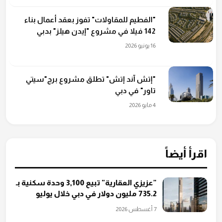
"الفطيم للمقاولات" تفوز بعقد أعمال بناء
142 فيلا في مشروع "إيدن هيلز" بدبي
16 يونيو 2026
"إتش آند إتش" تطلق مشروع برج"سيتي
تاور" في دبي
4 مايو 2026
اقرأ أيضاً
"عزيزي العقارية" تبيع 3,100 وحدة سكنية بـ
735.2 مليون دولار في دبي خلال يوليو
7 أغسطس 2026