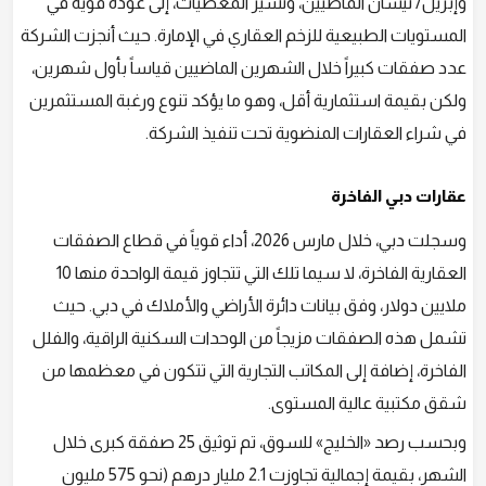
وإبريل/ نيسان الماضيين، وتشير المعطيات، إلى عودة قوية في
المستويات الطبيعية للزخم العقاري في الإمارة. حيث أنجزت الشركة
عدد صفقات كبيراً خلال الشهرين الماضيين قياساً بأول شهرين،
ولكن بقيمة استثمارية أقل، وهو ما يؤكد تنوع ورغبة المستثمرين
في شراء العقارات المنضوية تحت تنفيذ الشركة.
عقارات دبي الفاخرة
وسجلت دبي، خلال مارس 2026، أداء قوياً في قطاع الصفقات
العقارية الفاخرة، لا سيما تلك التي تتجاوز قيمة الواحدة منها 10
ملايين دولار، وفق بيانات دائرة الأراضي والأملاك في دبي. حيث
تشمل هذه الصفقات مزيجاً من الوحدات السكنية الراقية، والفلل
الفاخرة، إضافة إلى المكاتب التجارية التي تتكون في معظمها من
شقق مكتبية عالية المستوى.
وبحسب رصد «الخليج» للسوق، تم توثيق 25 صفقة كبرى خلال
الشهر، بقيمة إجمالية تجاوزت 2.1 مليار درهم (نحو 575 مليون