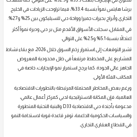
برشا هايتس نمواً بنسبة 33.4%، فيما تراوحت الزيادات في الخليج
التجاري وأبراج بحيرات جميرا وواحة دبي للسيليكون بين 25% و27%.
في المقابل، سجلت الأسواق الأقدم مثل بر دبي وديرة نمواً أكثر
اعتدالاً بنسبة 5.1% و2.5% على التوالي.
تشير التوقعات إلى استمرار زخم السوق خلال 2026، مع بقاء نشاط
المشاريع على المخطط مرتفعاً في ظل محدودية المعروض
الجاهز عالي الجودة. كما يرجح استمرار نمو الإيجارات، خاصة في
المكاتب الفئة الأولى.
ورغم بعض المخاطر المحتملة المرتبطة بالتطورات الاقتصادية
العالمية، فإن المكانة الاستراتيجية لدبي كمركز أعمال عالمي،
مدعومة بأجندة دبي الاقتصادية D33 والبنية التحتية المتطورة
والسياسات الحكومية الداعمة، توفر قاعدة قوية لاستدامة النمو
في القطاع العقاري التجاري.