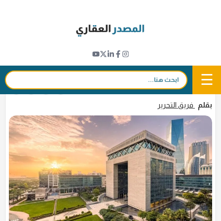
Ski
t
مؤشرات عقارية
conten
مبيعات مكاتب دبي خلال 2025 تقفز إلى أعلى
مستوى منذ 2014
☰
بحث:
1 مارس 2026 - 16:12
in
𝕏
f
بقلم
فريق التحرير