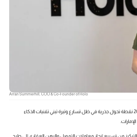
Arran Summerhill, COO & Co-Founder of Holo
تشهد تكنولوجيا الرهن العقاري في الإمارات خلال العام 2026 نقطة تحول جذرية في ظل تسارع وتيرة تبني تقنيات الذكاء
لإمارات.
ولوجيا العقارية "هولو" Holo، سيتحول التركيز من تسريع إنجاز معاملات التمويل والرهن العقاري إلى طرح