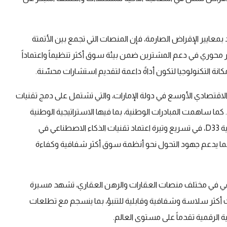
 بمعايير الإقراض الصارمة، فإن المنصات التي تجمع بين الأتمتة
ر محوري في دعم المشترين ضمن بيئة سوق أكثر تنظيماً واعتماداً
كانة التكنولوجيا لتكون أداةً داعمة لتقديم استشارات محسّنة.
الاقتصادي الأوسع في دولة الإمارات، والتي تشتمل على دمج تقنيات
ما ساهمت المبادرات الوطنية، بما فيها الاستراتيجية الوطنية
للذكاء الاصطناعي لدولة الإمارات 2031 وأجندة دبي الاقتصادية D33، في تسريع وتيرة اعتماد تقنيات الذكاء الاصطناعي في
ة، بما يدعم جهود التحول نحو أنظمة سوق أكثر شفافية وكفاءة
طناعي في مختلف منصات العقارات والرهن العقاري، تشهد مسيرة
يات أكثر سلاسة وشفافية وقابلية للتنبؤ، بما ينسجم مع تطلعات
ة الرقمية تقدماً على مستوى العالم.