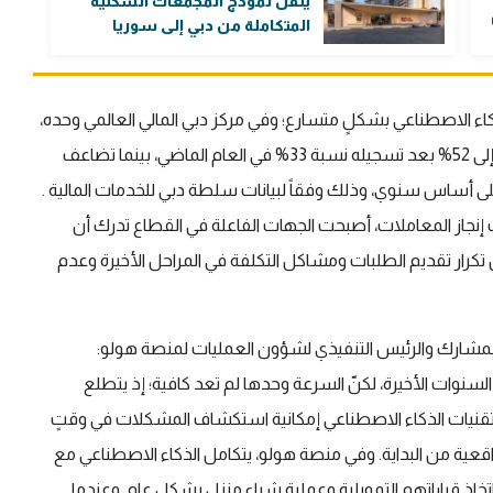
ينقل نموذج المجمعات السكنية
المتكاملة من دبي إلى سوريا
اء الاصطناعي بشكلٍ متسارع؛ وفي مركز دبي المالي العالمي وحده،
ارتفعت نسبة استخدام الشركات المالية للذكاء الاصطناعي إلى 52% بعد تسجيله نسبة 33% في العام الماضي، بينما تضاعف
على أساس سنوي، وذلك وفقاً لبيانات سلطة دبي للخدمات المالية .
إنجاز المعاملات، أصبحت الجهات الفاعلة في القطاع تدرك أن
رار تقديم الطلبات ومشاكل التكلفة في المراحل الأخيرة وعدم
لمشارك والرئيس التنفيذي لشؤون العمليات لمنصة هولو:
لسنوات الأخيرة، لكنّ السرعة وحدها لم تعد كافية؛ إذ يتطلع
لنا تقنيات الذكاء الاصطناعي إمكانية استكشاف المشكلات في وقتٍ
قعية من البداية. وفي منصة هولو، يتكامل الذكاء الاصطناعي مع
اذ قراراتهم التمويلية وعملية شراء منزل بشكلٍ عام. وعندما