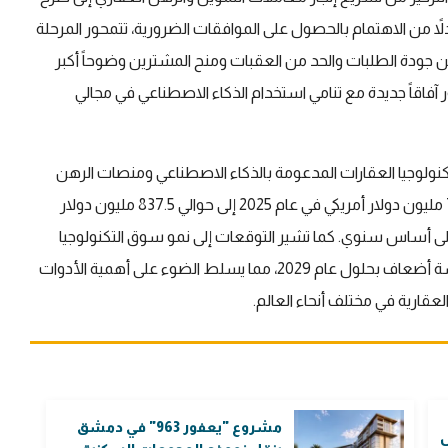
لاً من الاهتمام بالحصول على الموافقات الضرورية، تتمحور المرحلة
ين جودة الطلبات والحد من العقبات ومنح المشترين وضوحاً أكبر
فاقاً جديدة مع تنامي استخدام الذكاء الاصطناعي في مجالي
 تكنولوجيا العقارات المدعومة بالذكاء الاصطناعي ومنصات الرهن
العقاري، ومن المتوقع أن تشهد قيمة السوق نمواً من 717 مليون دولار أمريكي في عام 2025 إلى حوالي 837.5 مليون دولار
2، مما يمثل ارتفاعاً بواقع 17.6% تقريباً على أساس سنوي. كما تشير التوقعات إلى نمو سوق التكنولوجيا
العقارية العالمية المدعومة بالذكاء الاصطناعي بحوالي خمسة أضعاف بحلول عام 2029، مما يسلط الضوء على أهمية الأدوات
قارية في مختلف أنحاء العالم.
مشروع "يعفور 963" في دمشق
ل