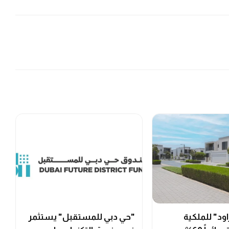
د" للملكية
"حي دبي للمستقبل" يستثمر