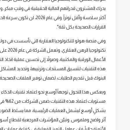
يدرك المشترون قدراتهم المالية الحقيقية في وقتٍ مبكر، وت
أكثر سلاسة وأقل توتراً. وفي 
القرارات الصحيحة بكل ثقة".
وفي منصة هولو للتكنولوجيا العقارية التي تأسست في دولة
تكنولوجي
الأعمال الورقية والمكتبية، وصولاً إلى تحسين عملية اتخاذ 
هذه التقنيات لتنسيق المستندات وترتيبها، وتحديد المشاكل 
البنوك قبل تقديم الطلبات، لضمان توفير الملفات الصحيحة م
ويعكس هذا التحول توجهاً أوسع نحو اعتماد تقنيات الذكاء
بشكلٍ أوسع ليشمل العمليات الرئيسية، مما يسلط الضوء عل
أثر واضح وملموس. وتبيّن المؤشرات المرجعية لقطاع أسواق
الأتمتة حالياً، فإن عوامل التميز الفعلية في كفاءة عمليات