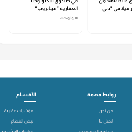
الجزئية تحقق عائداً 60% من
في صندوق التكنولوجيا
 فيلا في "دبي
العقارية "ميتابروب"
10 يوليو 2026
روابط مهمة
الأقسام
من نحن
مؤشرات عقارية
اتصل بنا
نبض القطاع
سياسة الخصوصية
تطورات المشاريع