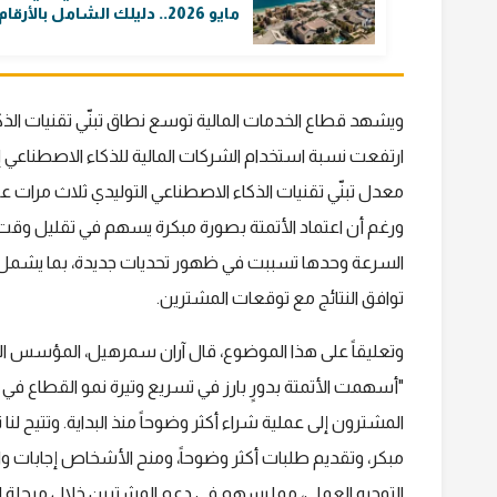
مايو 2026.. دليلك الشامل بالأرقام
ويشهد قطاع الخدمات المالية توسع نطاق تبنّي تقنيات الذك
معدل تبنّي تقنيات الذكاء الاصطناعي التوليدي ثلاث مرات 
ورغم أن اعتماد الأتمتة بصورة مبكرة يسهم في تقليل وقت 
السرعة وحدها تسببت في ظهور تحديات جديدة، بما يشمل تك
توافق النتائج مع توقعات المشترين.
وتعليقاً على هذا الموضوع، قال آران سمرهيل، المؤسس ا
"أسهمت الأتمتة بدورٍ بارز في تسريع وتيرة نمو القطاع في ا
المشترون إلى عملية شراء أكثر وضوحاً منذ البداية. وتتيح 
مبكر، وتقديم طلبات أكثر وضوحاً، ومنح الأشخاص إجابات وا
التوجيه العملي، مما يسهم في دعم المشترين خلال مرحلة اتخ