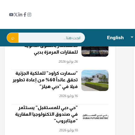
اقرأ أيضاً
بحث:
English
"بريبكو" تخفض الحد الأدنى
للاستثمار بالسوق الثانوية
للعقارات المرمزة بدبي
26 يوليو 2026
"سمارت كراود" للملكية الجزئية
تحقق عائداً 60% من إعادة تطوير
فيلا في "دبي هيلز"
16 يوليو 2026
"حي دبي للمستقبل" يستثمر
في صندوق التكنولوجيا العقارية
"ميتابروب"
10 يوليو 2026