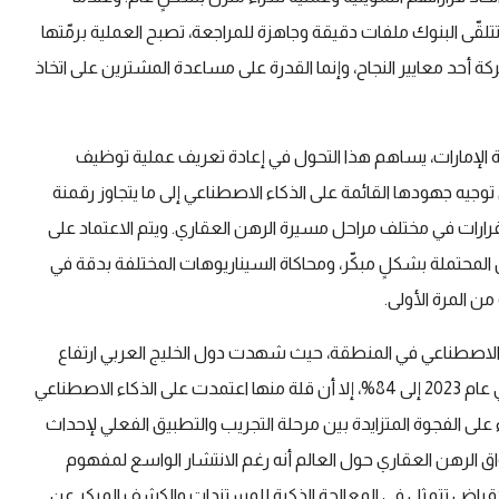
تلقّى البنوك ملفات دقيقة وجاهزة للمراجعة، تصبح العملية برمّتها
عام 2026، لن تكون سرعة الحركة أحد معايير النجاح، وإنما القدرة على مساعدة المشترين على اتخاذ
 الإمارات، يساهم هذا التحول في إعادة تعريف عملية توظيف
ا الرهن العقاري. وتعمل الشركة في عام 2026 على توجيه جهودها القائمة على الذكاء الاصطناعي إلى ما يتجاوز رقمنة
القرارات في مختلف مراحل مسيرة الرهن العقاري. ويتم الاعتماد على
المحتملة بشكلٍ مبكّر، ومحاكاة السيناريوهات المختلفة بدقة في
ن المرة الأولى.
 الاصطناعي في المنطقة، حيث شهدت دول الخليج العربي ارتفاع
مستويات اعتماد هذه التقنيات ضمن الشركات من 62% في عام 2023 إلى 84%، إلا أن قلة منها اعتمدت على الذكاء الاصطناعي
ى الفجوة المتزايدة بين مرحلة التجريب والتطبيق الفعلي لإحداث
 الرهن العقاري حول العالم أنه رغم الانتشار الواسع لمفهوم
 الإقراض تتمثل في المعالجة الذكية للمستندات والكشف المبكر عن