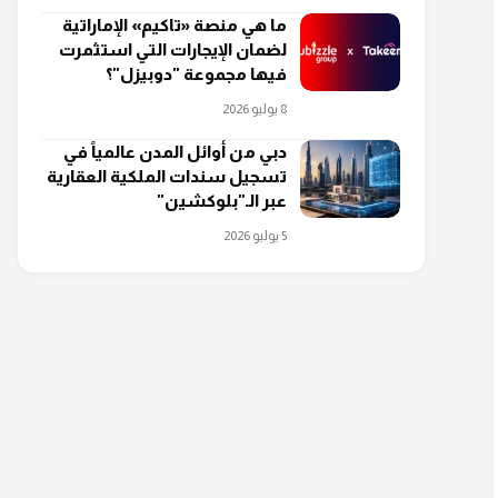
ما هي منصة «تاكيم» الإماراتية
لضمان الإيجارات التي استثمرت
فيها مجموعة "دوبيزل"؟
8 يوليو 2026
دبي من أوائل المدن عالمياً في
تسجيل سندات الملكية العقارية
عبر الـ"بلوكشين"
5 يوليو 2026