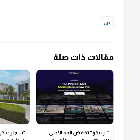
دبي
مقالات ذات صلة
"بريبكو" تخفض الحد الأدنى
"سمارت كراو