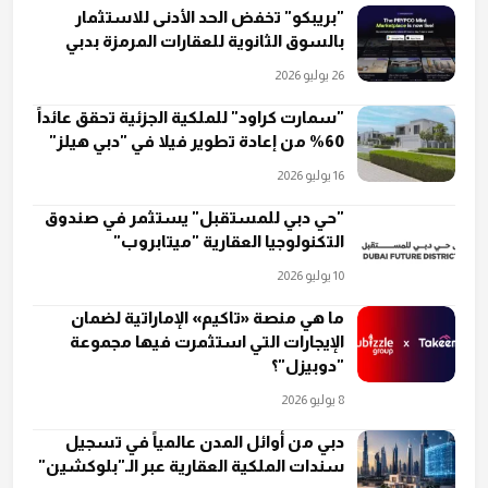
"بريبكو" تخفض الحد الأدنى للاستثمار
بالسوق الثانوية للعقارات المرمزة بدبي
26 يوليو 2026
"سمارت كراود" للملكية الجزئية تحقق عائداً
60% من إعادة تطوير فيلا في "دبي هيلز"
16 يوليو 2026
"حي دبي للمستقبل" يستثمر في صندوق
التكنولوجيا العقارية "ميتابروب"
10 يوليو 2026
ما هي منصة «تاكيم» الإماراتية لضمان
الإيجارات التي استثمرت فيها مجموعة
"دوبيزل"؟
8 يوليو 2026
دبي من أوائل المدن عالمياً في تسجيل
سندات الملكية العقارية عبر الـ"بلوكشين"