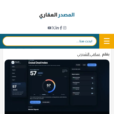
Ski
t
التكنولوجيا العقارية (بروبتك)
conten
شركة Prop-AI تطلق "مؤشر صفقات دبي"
لرصد حركة سوق العقارات في دبي بشكل فوري
☰
بحث:
27 مارس 2026 - 17:42
in
𝕏
f
بقلم
سامي الشيربي