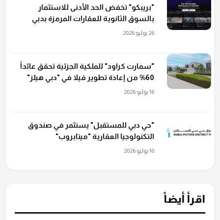
"بريبكو" تخفض الحد الأدنى للاستثمار
بالسوق الثانوية للعقارات المرمزة بدبي
26 يوليو 2026
"سمارت كراود" للملكية الجزئية تحقق عائداً
60% من إعادة تطوير فيلا في "دبي هيلز"
16 يوليو 2026
"حي دبي للمستقبل" يستثمر في صندوق
التكنولوجيا العقارية "ميتابروب"
10 يوليو 2026
اقرأ أيضاً