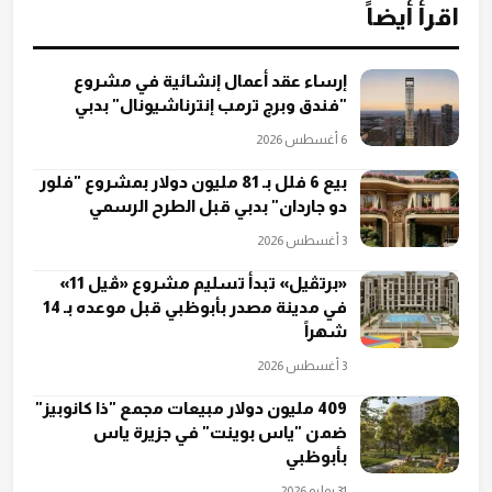
اقرأ أيضاً
إرساء عقد أعمال إنشائية في مشروع
"فندق وبرج ترمب إنترناشيونال" بدبي
6 أغسطس 2026
بيع 6 فلل بـ 81 مليون دولار بمشروع "فلور
دو جاردان" بدبي قبل الطرح الرسمي
3 أغسطس 2026
«برتڤيل» تبدأ تسليم مشروع «ڤيل 11»
في مدينة مصدر بأبوظبي قبل موعده بـ 14
شهراً
3 أغسطس 2026
409 مليون دولار مبيعات مجمع "ذا كانوبيز"
ضمن "ياس بوينت" في جزيرة ياس
بأبوظبي
31 يوليو 2026