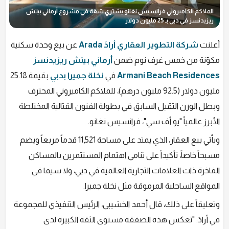
الملاكم الكاميروني فرانسيس نغانو يشتري شقة في مشروع أرماني بيتش
ريزيدنسز في دبي بـ 25 مليون دولار
أعلنت
شركة التطوير العقاري أرادَ Arada
عن بيع وحدة سكنية
مكوّنة من خمس غرف نوم ضمن
أرماني بيتش ريزيدنسز
Armani Beach Residences
في
نخلة جميرا بدبي
بقيمة 25.18
مليون دولار (92.5 مليون درهم)، للملاكم الكاميروني المحترف
وبطل الوزن الثقيل السابق في بطولة الفنون القتالية المختلطة
الأبرز عالمياً "يو أف سي"، فرانسيس نغانو.
ويأتي بيع العقار، الذي يمتد على مساحة 11,521 قدماً مربعاً ويضم
مسبحاً خاصاً، تأكيداً على تنامي اهتمام المستثمرين بالمساكن
الفاخرة ذات العلامات التجارية العالمية في دبي، ولا سيما في
المواقع الساحلية المرموقة مثل نخلة جميرا.
وتعليقاً على ذلك، قال أحمد الخشيبي، الرئيس التنفيذي للمجموعة
في أرادَ: "تعكس هذه الصفقة مستوى الثقة الكبيرة لدى