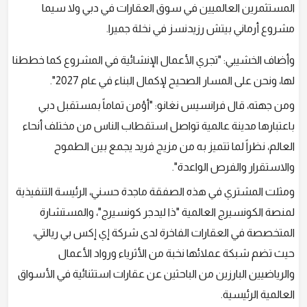
المستثمرين العالميين في سوق العقارات في دبي ولا سيما
مشروع أرماني بيتش رزيدنسز في نخلة جميرا.
وأضاف الخشيبي: "تجري الأعمال الإنشائية في المشروع كما خططنا
لها، ونحن على المسار الصحيح لإكمال البناء في عام 2027".
ومن جهته، قال فرانسيس نغانو: "أؤمن تماماً بمستقبل دبي
باعتبارها مدينة عالمية تواصل استقطاب الناس من مختلف أنحاء
العالم، نظراً لما تتميز به من مزيج فريد يجمع بين الطموح
والاستقرار والفرص الواعدة".
ومثلت المشتري في هذه الصفقة ماجدة حسني، الرئيسة التنفيذية
لمنصة الكونسيرج العالمية "ذا ليدجر كونسيرج"، والمستشارة
المتخصصة في العقارات الفاخرة لدى شركة إي إكس بي ريالتي،
حيث تضم شبكة عملائها نخبة من الأثرياء ورواد الأعمال
والرياضيين البارزين من الباحثين عن عقارات استثنائية في الأسواق
العالمية الرئيسية.