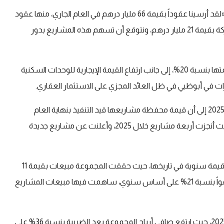
وقال فلكناز في إحاطة إعلامية نظمتها الشركة في مقرها:«لقد أرسينا عقوداً بقيمة 66 مليار درهم في العام الجاري، منها عقود
حكومية بقيمة 45 مليار درهم، وعقود خاصة بمشاريع الشركة بقيمة 21 مليار درهم، ونتوقع أن تسهم هذه المشاريع بدور
وذكر أن أسعار العقارات في أبوظبي سجلت ارتفاعاً في قيمتها بنسبة 20%، إلى جانب ارتفاع القيمة الإيجارية للوحدات السكنية
وكانت المجموعة قد أشارت في إعلان نتائجها المالية للعام 2025 إلى أن قيمة محفظة مشاريعها قيد التنفيذ بنهاية العام
الماضي قد وصلت إلى 4.69 مليار دولار (17.2 مليار درهم)، حيث أنجزت أربعة مشاريع خلال 2025، وأعلنت عن مشاريع جديدة
خلال العام 2025 إلى أعلى قيمة سنوية في تاريخها، حيث حققت المجموعة مبيعات بقيمة 11
مليار دولار (40.6 مليار درهم) خلال العام الماضي، مسجلةً نمواً بنسبة 21% على أساس سنوي، ساهمت فيها مبيعات المشاريع
وحققت مجموعة الدار العقارية أداءً مالياً قياسياً خلال عام 2025، حيث ارتفع صافي أرباح المجموعة بعد الضريبة بنسبة 36% على