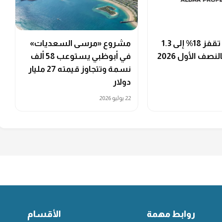
أرباح "الدار" تقفز 18% إلى 1.3
مشروع «مرسى السعديات»
لنصف الأول 2026
في أبوظبي يستوعب 58 ألف
نسمة وتتجاوز قيمته 27 مليار
دولار
22 يوليو 2026
روابط مهمة
الأقسام