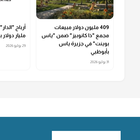
409 مليون دولار مبيعات
مجمع "ذا كانوبيز" ضمن "ياس
مليار دولار با
بوينت" في جزيرة ياس
29 يوليو 2026
بأبوظبي
31 يوليو 2026