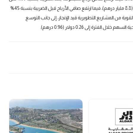
أساس سنوي ليصل إلى مستوى تاريخي بلغ 2.4 مليار دولار (8.8 مليار درهم)، فيما ارتفع صافي الأرباح قبل الضريبة بنسبة 45%
فوعاً بالإيرادات القوية من المشاريع التطويرية قيد الإنجاز، إلى جانب التوسع
ترة إلى 0.26 دولار (0.96 درهم).