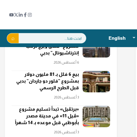
اقرأ أيضاً
بحث:
English
إرساء عقد أعمال إنشائية في
مشروع "فندق وبرج ترمب
إنترناشيونال" بدبي
6 أغسطس 2026
بيع 6 فلل بـ 81 مليون دولار
بمشروع "فلور دو جاردان" بدبي
قبل الطرح الرسمي
3 أغسطس 2026
«برتڤيل» تبدأ تسليم مشروع
«ڤيل 11» في مدينة مصدر
بأبوظبي قبل موعده بـ 14 شهراً
3 أغسطس 2026