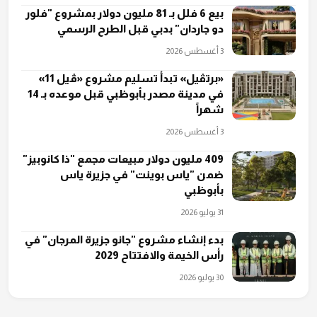
بيع 6 فلل بـ 81 مليون دولار بمشروع "فلور
دو جاردان" بدبي قبل الطرح الرسمي
3 أغسطس 2026
«برتڤيل» تبدأ تسليم مشروع «ڤيل 11»
في مدينة مصدر بأبوظبي قبل موعده بـ 14
شهراً
3 أغسطس 2026
409 مليون دولار مبيعات مجمع "ذا كانوبيز"
ضمن "ياس بوينت" في جزيرة ياس
بأبوظبي
31 يوليو 2026
بدء إنشاء مشروع "جانو جزيرة المرجان" في
رأس الخيمة والافتتاح 2029
30 يوليو 2026