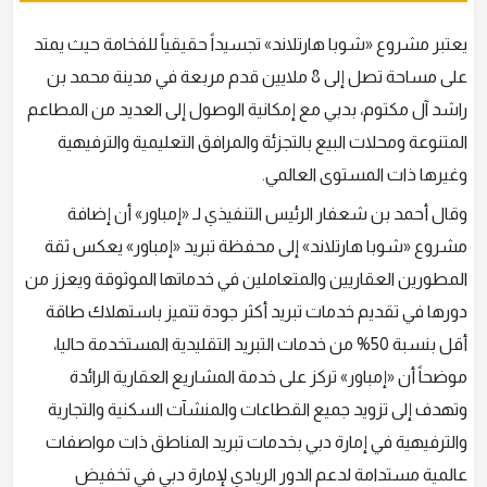
يعتبر مشروع «شوبا هارتلاند» تجسيداً حقيقياً للفخامة حيث يمتد
على مساحة تصل إلى 8 ملايين قدم مربعة في مدينة محمد بن
راشد آل مكتوم، بدبي مع إمكانية الوصول إلى العديد من المطاعم
المتنوعة ومحلات البيع بالتجزئة والمرافق التعليمية والترفيهية
وغيرها ذات المستوى العالمي.
وقال أحمد بن شعفار الرئيس التنفيذي لـ «إمباور» أن إضافة
مشروع «شوبا هارتلاند» إلى محفظة تبريد «إمباور» يعكس ثقة
المطورين العقاريين والمتعاملين في خدماتها الموثوقة ويعزز من
دورها في تقديم خدمات تبريد أكثر جودة تتميز باستهلاك طاقة
أقل بنسبة 50% من خدمات التبريد التقليدية المستخدمة حاليا،
موضحاً أن «إمباور» تركز على خدمة المشاريع العقارية الرائدة
وتهدف إلى تزويد جميع القطاعات والمنشآت السكنية والتجارية
والترفيهية في إمارة دبي بخدمات تبريد المناطق ذات مواصفات
عالمية مستدامة لدعم الدور الريادي لإمارة دبي في تخفيض