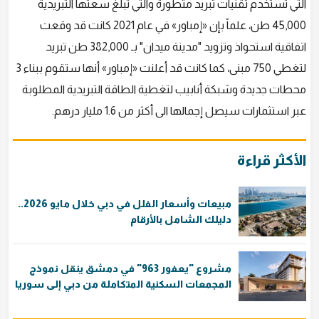
التي تستخدم تقنيات تبريد متطورة والتي تبلغ سعتها التبريدية
45,000 طن، علماً بإن «إمباور» في عام 2021 كانت قد وقعت
اتفاقية استحواذ وتزويد "مدينة ميدان" بـ 382,000 طن تبريد
لتغطي 750 مبنى، كما كانت قد أعلنت «إمباور» أنها ستقوم ببناء 3
محطات جديدة وشبكة أنابيب لتغطية الطاقة التبريدية المطلوبة
عبر استثمارات سيصل إجمالها الى أكثر من 1.6 مليار درهم.
الأكثر قراءة
مبيعات وأسعار الفلل في دبي خلال مايو 2026..
دليلك الشامل بالأرقام
مشروع "يعفور 963" في دمشق ينقل نموذج
المجمعات السكنية المتكاملة من دبي إلى سوريا