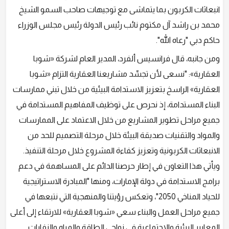
انبعاثات الكربون بما يتماشى مع توجيهات صاحب السمو الشيخ
محمد بن راشد آل مكتوم نائب رئيس الدولة رئيس مجلس الوزراء
حاكم دبي "رعاه الله".
ومن جانبه، قال فرانسيس ألفرد، المدير العام لشركة «شوبا
العقارية»: "نسعى لأن تجسِّد مشاريعنا العقارية التزام «شوبا
العقارية» الراسخ بتعزيز الاستدامة البيئية من خلال تبني ممارسات
البناء المستدامة، إذ نحرص على توظيف المفاهيم المستدامة في
جميع مراحل تطوير المشاريع من خلال الاعتماد على الممارسات
والمواد والتقنيات صديقة البيئة خلال مرحلة التصميم للحد من
الانبعاثات الكربونية وتعزيز كفاءة المشروع خلال مرحلة التنفيذ.
ويأتي هذا التعاون في إطار حرصنا الدائم على المساهمة في دعم
برامج الاستدامة في دولة الإمارات، ومنها "المبادرة الاستراتيجية
للحياد المناخي 2050"، وتعكس رؤيتنا والمنهجية التي نتبعها في
جميع مراحل العمل والبناء سعي «شوبا العقارية» للارتقاء إلى أعلى
المعايير البيئية والاجتماعية في نواحي الطاقة والمياه والنفايات