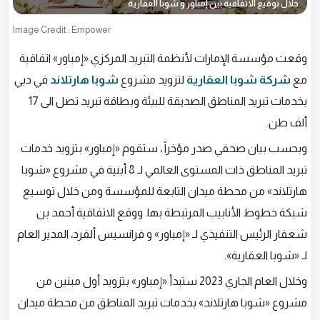
خلال توقيع الاتفاقية بين إمباور و شوبا العقارية
Image Credit : Empower
وقعت مؤسسة الإمارات لأنظمة التبريد المركزي «إمباور» اتفاقية
مع
شركة شوبا العقارية
لتزويد مشروع
شوبا هارتلاند
في دبي
بخدمات تبريد المناطق الصديقة للبيئة وبطاقة تبريد تصل الى 17
ألف طن.
وبحسب بيان صحفي صدر مؤخراً ، ستقوم «إمباور» بتزويد خدمات
تبريد المناطق ذات المستوى العالمي لـ 8 أبنية في مشروع «شوبا
هارتلاند» من محطة ميدان التابعة للمؤسسة ومن خلال توسيع
شبكة خطوط الأنابيب المرتبطة بها. ووقع الاتفاقية أحمد بن
شعفار الرئيس التنفيذي لـ «إمباور» و فرانسيس ألفرد، المدير العام
لـ «شوبا العقارية».
وخلال العام الجاري 2023 ستبدأ «إمباور» بتزويد أول مبنين من
مشروع «شوبا هارتلاند» بخدمات تبريد المناطق من محطة ميدان