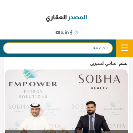
Ski
t
تطورات المشاريع
conten
«إمباور» تزود مشروع شوبا هارتلاند في دبي بـ 17
الف طن تبريد
☰
بحث:
21 مارس 2023 - 20:20
in
𝕏
f
بقلم
سامي الشيربي