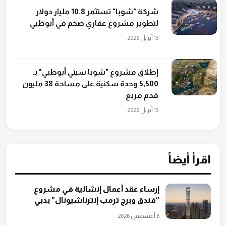
شركة "شوبا" تستثمر 10.8 مليار دولار
لتطوير مشروع عقاري ضخم في أبوظبي
13 أبريل 2026
إطلاق مشروع "شوبا سيتي أبوظبي" بـ
5,500 وحدة سكنية على مساحة 38 مليون
قدم مربع
13 أبريل 2026
اقرأ أيضاً
إرساء عقد أعمال إنشائية في مشروع
"فندق وبرج ترمب إنترناشيونال" بدبي
6 أغسطس 2026