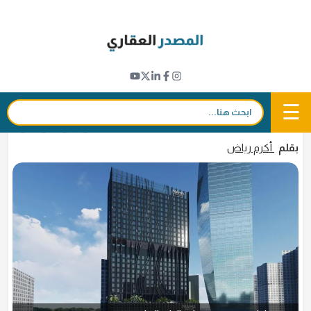
Ski
t
مشاريع جديدة
conten
دبي تشهد إطلاق أول مشروع سكني يحمل
علامة "ماما ريزيدنسز" للضيافة في العالم
☰
بحث:
12 يناير 2023 - 16:21
in
𝕏
f
بقلم
أكرم رياض