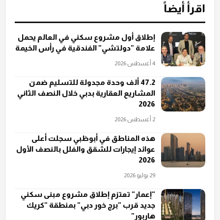
اقرأ أيضاً
إطلاق أول مشروع سكني في العالم يحمل
علامة "دولتشي" الفندقية في رأس الخيمة
4 أغسطس 2026
47.2 ألف وحدة مجدولة للتسليم ضمن
المشاريع العقارية بدبي خلال النصف الثاني
2026
2 أغسطس 2026
هذه المناطق في أبوظبي سجلت أعلى
عوائد إيجارات للشقق والفلل بالنصف الأول
2026
29 يوليو 2026
"إعمار" تعتزم إطلاق مشروع مبنى سكني
جديد قرب "برج خور دبي" بمنطقة "كريك
هاربور"