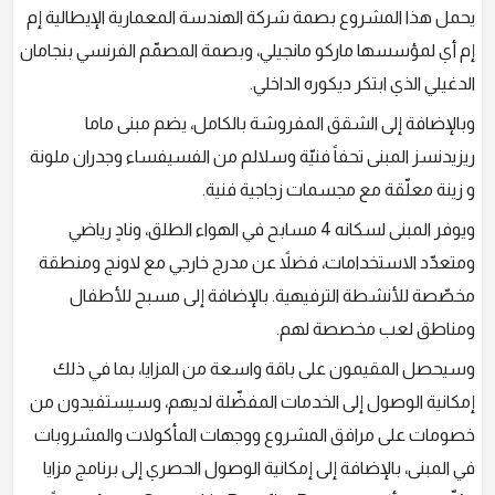
يحمل هذا المشروع بصمة شركة الهندسة المعمارية الإيطالية إم
إم أي لمؤسسها ماركو مانجيلي، وبصمة المصمّم الفرنسي بنجامان
الدغيلي الذي ابتكر ديكوره الداخلي.
وبالإضافة إلى الشقق المفروشة بالكامل، يضم مبنى ماما
ريزيدنسز المبنى تحفاً فنيّة وسلالم من الفسيفساء وجدران ملونة
و زينة معلّقة مع مجسمات زجاجية فنية.
ويوفر المبنى لسكانه 4 مسابح في الهواء الطلق، ونادٍ رياضي
ومتعدّد الاستخدامات، فضلاً عن مدرج خارجي مع لاونج ومنطقة
مخصّصة للأنشطة الترفيهية. بالإضافة إلى مسبح للأطفال
ومناطق لعب مخصصة لهم.
وسيحصل المقيمون على باقة واسعة من المزايا، بما في ذلك
إمكانية الوصول إلى الخدمات المفضّلة لديهم، وسيستفيدون من
خصومات على مرافق المشروع ووجهات المأكولات والمشروبات
في المبنى، بالإضافة إلى إمكانية الوصول الحصري إلى برنامج مزايا