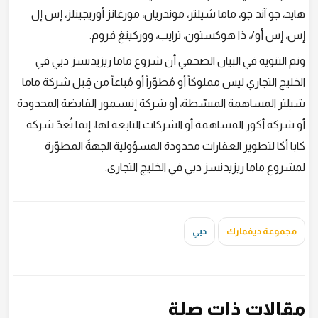
هايد، جو آند جو، ماما شيلتر، موندريان، مورغانز أوريجينلز، إس إل
إس، إس أو/، ذا هوكستون، ترايب، ووركينغ فروم.
وتم التنويه في البيان الصحفي أن شروع ماما ريزيدنسز دبي في
الخليج التجاري ليس مملوكاً أو مُطوّراً أو مُباعاً من قِبل شركة ماما
شيلتر المساهمة المبسّطة، أو شركة إنيسمور القابضة المحدودة
أو شركة أكور المساهمة أو الشركات التابعة لها، إنما تُعدّ شركة
كابا أكا لتطوير العقارات محدودة المسؤولية الجهةَ المطوّرة
لمشروع ماما ريزيدنسز دبي في الخليج التجاري.
مجموعة ديفمارك
دبي
مقالات ذات صلة