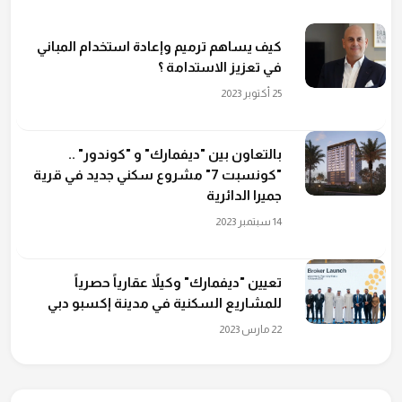
كيف يساهم ترميم وإعادة استخدام المباني
في تعزيز الاستدامة ؟
25 أكتوبر 2023
بالتعاون بين "ديفمارك" و "كوندور" ..
"كونسبت 7" مشروع سكني جديد في قرية
جميرا الدائرية
14 سبتمبر 2023
تعيين "ديفمارك" وكيلاً عقارياً حصرياً
للمشاريع السكنية في مدينة إكسبو دبي
22 مارس 2023