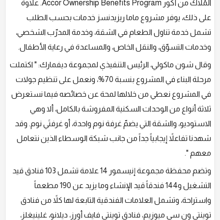
المُلاّك من أكور Accor Ownership Benefits Program. علاوةً
على ذلك، يوفر مشروع ماما ريزيدنسز خدمات بحسب الطلب
تشمل خدمة تناول الطعام في الشقة، وخدمة المدرّب الشخصي،
وخدمات التسوّق، والنقل الخاص، والمساعدة في رعاية الأطفال.
وقال شون ماكولي، الرئيس التنفيذي لمجموعة ديفمارك: " اكتملت
مرحلة البناء في المشروع بنسبة 70%، ونعمل على تنظيم جولات
في المشروع نعطي من خلالها لمحة عن خصائصه فيما نستعرض
ثلاثة أنواع من الوحدات السكنية المفروشة بالكامل، ألا وهي
الاستوديو، والشقة التي يضمّ غرفة نوم واحدة، أو غرفتَي نوم. وقد
شهدنا تفاعلاً إيجابياً جداً من جانب شبكة الوسطاء الذين نتعامل
معهم ".
وتضم محفظة مجموعة إنيسمور 14 علامة تشمل 103 فنادق قيد
التشغيل و144 فندقاً قيد الإنشاء وما يزيد عن 190 مطعماً
واستراحة، وتشمل العلامات الفندقية التابعة لها كلاً من فنادق
توينتي ون سي ميوزيم، فنادق توينتي فايف أورز، ديلانو، غلينيغلز،