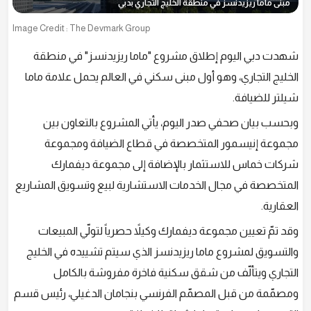
مبنى ماما ريزيدنسز في منطقة الخليج التجاري بدبي
Image Credit : The Devmark Group
شهدت دبي اليوم إطلاق مشروع "ماما ريزيدنسز" في منطقة
الخليج التجاري، وهو أول مبنى سكني في العالم يحمل علامة ماما
شيلتر للضيافة.
وبحسب بيان صحفي صدر اليوم، يأتي المشروع بالتعاون بين
مجموعة إنيسمور المتخصصة في قطاع الضيافة ومجموعة
شركات خماس للاستثمار بالإضافة إلى مجموعة ديفمارك
المتخصصة في مجال الخدمات الاستشارية لبيع وتسويق المشاريع
العقارية.
وقد تمّ تعيين مجموعة ديفمارك وكيلاً حصرياً لتولّي المبيعات
والتسويق لمشروع ماما ريزيدنسز الذي سيتم تشييده في الخليج
التجاري ويتألّف من شقق سكنية فاخرة مفروشة بالكامل
ومصمّمة من قبل المصمّم الفرنسي بنجامان الدغيلي، رئيس قسم