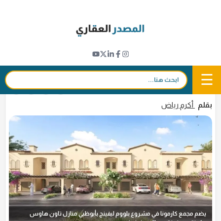
Ski
t
مشاريع جديدة
conten
"بلووم القابضة" تطلق مجمع "كارمونا" ضمن
مشروع «بلووم ليفينج» في أبوظبي
☰
بحث:
5 مارس 2025 - 16:34
in
𝕏
f
بقلم
أكرم رياض
يضم مجمع كارمونا في مشروع بلووم ليفينج بأبوظبي منازل تاون هاوس