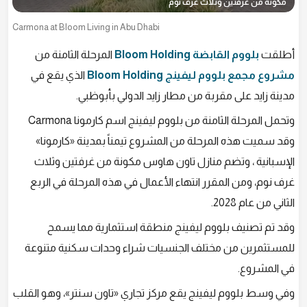
مكونة من غرفتين وثلاث غرف نوم
Carmona at Bloom Living in Abu Dhabi
أطلقت
بلووم القابضة Bloom Holding
المرحلة الثامنة من
مشروع مجمع بلووم ليفينج Bloom Holding
الذي يقع في
مدينة زايد على مقربة من مطار زايد الدولي بأبوظبي.
وتحمل المرحلة الثامنة من بلووم ليفينج اسم كارمونا Carmona
وقد سميت هذه المرحلة من المشروع تيمناً بمدينة «كارمونا»
الإسبانية ، وتضم منازل تاون هاوس مكونة من غرفتين وثلاث
غرف نوم، ومن المقرر انتهاء الأعمال في هذه المرحلة في الربع
الثاني من عام 2028.
وقد تم تصنيف بلووم ليفينج منطقة استثمارية مما يسمح
للمستثمرين من مختلف الجنسيات شراء وحدات سكنية متنوعة
في المشروع.
وفي وسط بلووم ليفينج يقع مركز تجاري «تاون سنتر»، وهو القلب