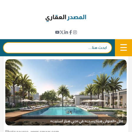
Ski
t
مشاريع جديدة
conten
اعمار تطلق أول فلل بعلامة "العنوان" الفندقية
2 سبتمبر 2022 - 21:11
in
𝕏
f
☰
بحث:
بقلم
سامي الشيربي
فلل «العنوان هيلكرست» في «دبي هيلز استيت»
Photo source : www.emaar.com