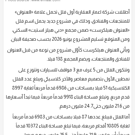
أطلقت شركة اعمار العقارية أول فلل تحمل علامة «العنوان»
للمنتجعات والفنادق، وذلك في مشروع جديد يحمل اسم فلل
«العنوان هيلكرست» ضمن مجمع «دبي هيلز استيت» السكني،
ومن المتوقع تسليم المشروع يونيو 2026 بحسب صحيفة البيان.
ويأتي العنوان هيلكرست كأوّل مشروع من نوعه من قبل العنوان
للفنادق والمنتجعات، ويضم المجمع 138 فيلا.
وتتكون الفلل من 5 غرف مع 3 مواقف للسيارات وتتوزع على
نمطين الأول بتصميم معاصر والآخر كلاسيكي ويبلغ عدد الفلل
الكلاسيكية 51 فيلا بمساحات من 6986 قدماً مربعاً لغاية 8997
قدم مربع، وتبلغ مساحة البناء 9918 قدماً مربعاً، فيما تبدأ أسعارها
من 21.6 مليون حتى24.7 مليون درهم.
أما الفلل فيبلغ عددها 87 فيلا بمساحات من 6983 قدماً مربعاً
لغاية 10805 أقدام مربعة، فيما تبلغ مساحة البناء 10372 قدماً
مربعاً بأسعارمن 21.9 مليوناً حتى 25.5 مليون درهم ويصل