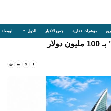
ّل محفظة عقارات فاخرة في
يع
مؤشرات عقارية
جميع الأخبار
الدول
البوصلة
ولار
in
𝕏
f