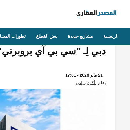
Ski
t
conten
تمويل عقاري
"الإمارات دبي الوطني" يمو
الرئيسية
مشاريع جديدة
نبض القطاع
تطورات المشار
دبي لِـ "سي بي آي بروبرتي" بـ 100 مليون د
21 مايو 2026 - 17:01
بقلم
أكرم رياض