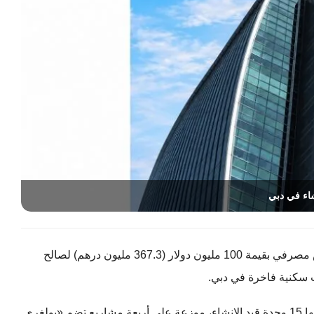
، حديثاً، تقديم تسهيل قرض مصرفي بقيمة 100 مليون دولار (367.3 مليون درهم) لصالح
سكنية فاخرة في دبي.
ووفقاً لبيان صحافي، تشمل المحفظة 19 وحدة سكنية، بينها 15 وحدة قيد الإنشاء، موزعة على أربعة مشاريع تضم «بولغري