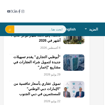
اقرأ أيضاً
بحث:
المزيد
English
قيمة الرهن العقاري في دبي تقفز
20.8% إلى 32.6 مليار دولار خلال 7
أشهر في 2026
4 أغسطس 2026
"أبوظبي التجاري" يقدم تسهيلات
جديدة لتمويل شراء العقارات في
مشاريع "إعمار"
29 يوليو 2026
تمويل عقاري بأسعار تنافسية من
"الإمارات دبي الوطني"
للمستثمرين في دبي الجنوب
22 يوليو 2026