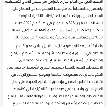
النصف الثاني من العام الجاري بالتزامن مع تحسن الآفاق الاقتصادية،
واستقرارها انسجاماً مع متوسط المستويات في القطاع على
المدى الطويل. وبلغت قيمة الاحتياطات النقدية المتوفرة
للاستثمار العقاري 828 مليار دولار في نهاية عام 2022، حيث
سجلت انخفاضاً على أساس سنوي، ولكنها بقيت أعلى بنسبة
80% من معدلات فترة ما قبل أزمة كوفيد-19 في عام 2019.
وتعليقاً على هذا الموضوع، قال سوابنيل بيلاي، مدير قسم
الأبحاث في الشرق الأوسط لدى شركة سَفِلز: "ساهم الارتفاع
الملحوظ في أسعار النفط بتعزيز الإيرادات الحكومية لدى
الاقتصادات الغنية بالنفط بمنطقة الشرق الأوسط، ما دفع هذه
الحكومات لزيادة مستويات إنفاقها. ونتوقع استمرار الزيادة في
نشاطات التطوير العقاري وإطلاق المشاريع الجديدة على مدار
العام الجاري، ولا سيما في ضوء المرونة المتزايدة التي تظهرها
الاقتصادات الإقليمية رغم الظروف غير المواتية عالمياً، مثل ارتفاع
معدلات التضخم وأسعار الفائدة. وتتركز غالبية هذه المشاريع