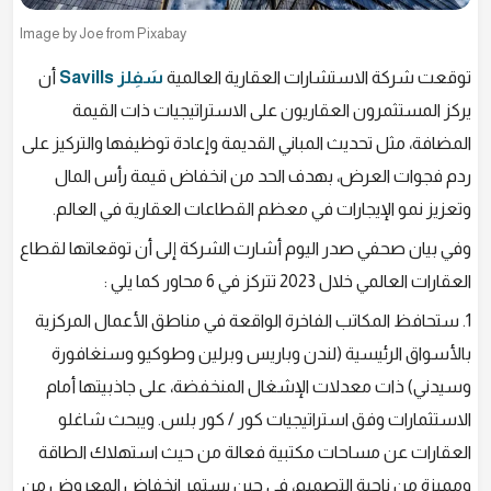
Image by Joe from Pixabay
توقعت شركة الاستشارات العقارية العالمية
سَفِلز Savills
أن
يركز المستثمرون العقاريون على الاستراتيجيات ذات القيمة
المضافة، مثل تحديث المباني القديمة وإعادة توظيفها والتركيز على
ردم فجوات العرض، بهدف الحد من انخفاض قيمة رأس المال
وتعزيز نمو الإيجارات في معظم القطاعات العقارية في العالم.
وفي بيان صحفي صدر اليوم أشارت الشركة إلى أن توقعاتها لقطاع
العقارات العالمي خلال 2023 تتركز في 6 محاور كما يلي :
1. ستحافظ المكاتب الفاخرة الواقعة في مناطق الأعمال المركزية
بالأسواق الرئيسية (لندن وباريس وبرلين وطوكيو وسنغافورة
وسيدني) ذات معدلات الإشغال المنخفضة، على جاذبيتها أمام
الاستثمارات وفق استراتيجيات كور / كور بلس. ويبحث شاغلو
العقارات عن مساحات مكتبية فعالة من حيث استهلاك الطاقة
ومميزة من ناحية التصميم، في حين يستمر انخفاض المعروض من