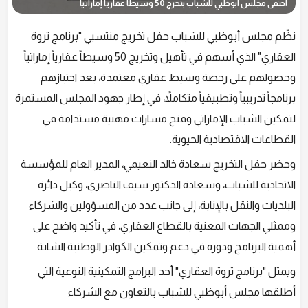
احتفى مجلس أبوظبي للشباب بتخرج 50 وسيطاً عقارياً إماراتياً
نظّم مجلس أبوظبي للشباب حفل تخريج منتسبي "برنامج ثروة
العقاري" الذي أسهم في تأهيل وتخريج 50 وسيطاً عقارياً إماراتياً
وحصولهم على رخصة وسيط عقاري معتمدة، بعد اجتيازهم
برنامجاً تدريبياً وتطبيقياً متكاملاً، في إطار جهود المجلس المستمرة
لتمكين الشباب الإماراتي وفتح مسارات مهنية مستدامة في
القطاعات الاقتصادية الحيوية.
وحضر حفل التخريج سعادة خالد النعيمي، المدير العام للمؤسسة
الاتحادية للشباب، وسعادة الدكتور سيف الناصري، وكيل دائرة
البلديات والنقل بالإنابة، إلى جانب عدد من المسؤولين والشركاء
وممثلي الجهات المعنية بالقطاع العقاري، في تأكيد واضح على
أهمية البرنامج ودوره في دعم وتمكين الكوادر الوطنية الشابة.
ويمثل "برنامج ثروة العقاري" أحد البرامج التمكينية النوعية التي
أطلقها مجلس أبوظبي للشباب بالتعاون مع الشركاء