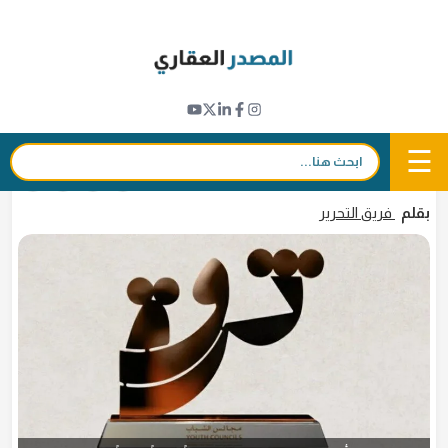
Ski
t
نبض القطاع
conten
مجلس أبوظبي للشباب يحتفي بتخريج وسطاء
عقاريين إماراتيين ضمن "برنامج ثروة العقاري"
☰
بحث:
9 مارس 2026 - 10:07
in
𝕏
f
بقلم
فريق التحرير