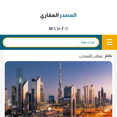
Ski
t
نبض القطاع
conten
تعرف على شروط تحويل أراضي شارع الشيخ زايد
والجداف في دبي لـ"التملك الحر"
☰
بحث:
19 يناير 2025 - 16:57
in
𝕏
f
بقلم
سامي الشيربي