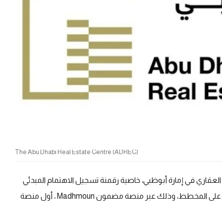
The Abu Dhabi Real Estate Centre (ADREC)
العقاري في إمارة أبوظبي، خاصية رقمنة تسجيل الاهتمام المبدئي
Expressions of Interest (EOI) بالشراء للوحدات العقارية على المخطط، وذلك عبر منصة مضمون Madhmoun ، أول منصة