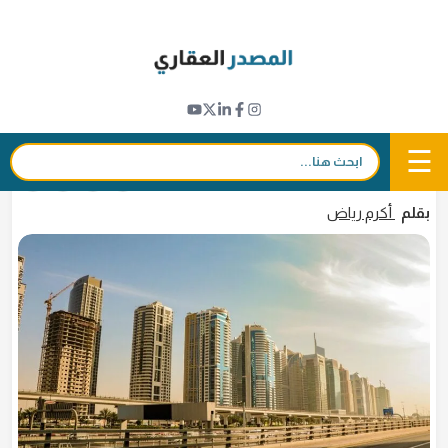
Ski
t
مؤشرات عقارية
conten
كيف أدارت شركات التطوير العقاري في الإمارات
تداعيات الأحداث الإقليمية ؟ .."موديز" توضح
☰
بحث:
12 مايو 2026 - 17:24
in
𝕏
f
بقلم
أكرم رياض