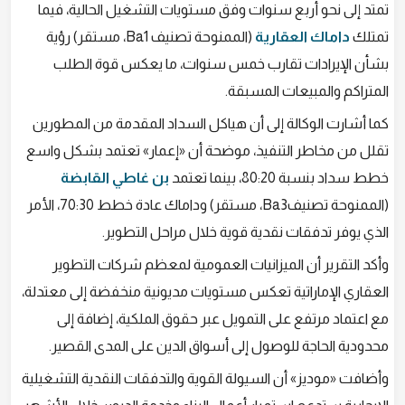
تمتد إلى نحو أربع سنوات وفق مستويات التشغيل الحالية، فيما
تمتلك
داماك العقارية
(الممنوحة تصنيف Ba1، مستقر) رؤية
بشأن الإيرادات تقارب خمس سنوات، ما يعكس قوة الطلب
المتراكم والمبيعات المسبقة.
كما أشارت الوكالة إلى أن هياكل السداد المقدمة من المطورين
تقلل من مخاطر التنفيذ، موضحة أن «إعمار» تعتمد بشكل واسع
خطط سداد بنسبة 80:20، بينما تعتمد
بن غاطي القابضة
(الممنوحة تصنيفBa3، مستقر) وداماك عادة خطط 70:30، الأمر
الذي يوفر تدفقات نقدية قوية خلال مراحل التطوير.
وأكد التقرير أن الميزانيات العمومية لمعظم شركات التطوير
العقاري الإماراتية تعكس مستويات مديونية منخفضة إلى معتدلة،
مع اعتماد مرتفع على التمويل عبر حقوق الملكية، إضافة إلى
محدودية الحاجة للوصول إلى أسواق الدين على المدى القصير.
وأضافت «موديز» أن السيولة القوية والتدفقات النقدية التشغيلية