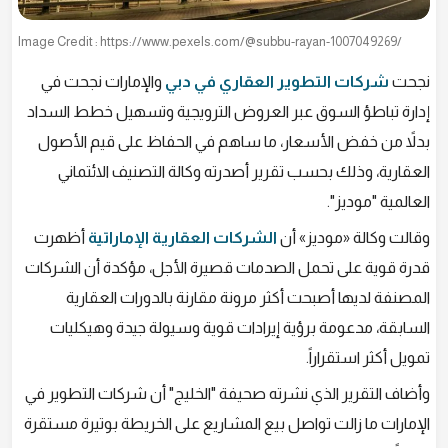
Image Credit : https://www.pexels.com/@subbu-rayan-1007049269/
نجحت
شركات التطوير العقاري في دبي
والإمارات نجحت في
إدارة تباطؤ السوق عبر العروض الترويجية وتسهيل خطط السداد
بدلاً من خفض الأسعار، ما ساهم في الحفاظ على قيم الأصول
العقارية، وذلك بحسب تقرير أصدرته وكالة التصنيف الائتماني
العالمية "موديز".
وقالت وكالة «موديز» أن
الشركات العقارية الإماراتية
أظهرت
قدرة قوية على تحمل الصدمات قصيرة الأجل، مؤكدة أن الشركات
المصنفة لديها أصبحت أكثر مرونة مقارنة بالدورات العقارية
السابقة، مدعومة برؤية إيرادات قوية وسيولة جيدة وهيكليات
تمويل أكثر استقراراً.
وأضاف التقرير الذي نشرته صحيفة "الخليج" أن شركات التطوير في
الإمارات ما زالت تواصل بيع المشاريع على الخريطة بوتيرة مستقرة