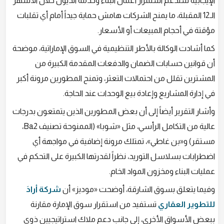
الإيجابية ستدعم استمرار أعمال البناء وخدمة الديون خلال الأشهر
الـ12 المقبلة، ما يمنح الشركات هامش حماية جيداً أمام أي تقلبات
مؤقتة في أحجام المبيعات أو الأسعار.
كما أشادت الوكالة بالأطر التنظيمية في السوق الإماراتية، موضحة
أن قوانين حسابات الضمان والدفعات المقدمة الكبيرة من
المشترين تقلل من احتمالات التعثر، وتمنح المطورين مرونة أكبر
في إدارة المشاريع وإعادة بيع الوحدات عند الحاجة.
وأشار التقرير أيضاً إلى أن بعض المطورين الذين يتمتعون بدرجات
عالية من التكامل الرأسي، مثل «شوبا» (الممنوحة تصنيف Ba2،
مستقر) و«بن غاطي»، تمتلك مرونة إضافية في مواجهة أي
اضطرابات بسلاسل التوريد، نظراً لقدرتها الكبيرة على التحكم في
عمليات البناء ومخزون المواد الخام.
وفيما يتعلق بسوق الشارقة، أوضحت «موديز» أن
شركة أرادَ
للتطوير العقاري
تستفيد من استقرار سوق الإمارة مقارنة
ببعض الأسواق الأخرى، إلى جانب دعم ملاك استراتيجيين ذوي