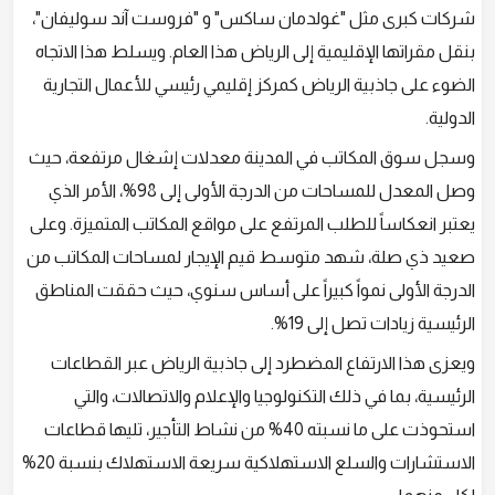
شركات كبرى مثل "غولدمان ساكس" و "فروست آند سوليفان"،
بنقل مقراتها الإقليمية إلى الرياض هذا العام. ويسلط هذا الاتجاه
الضوء على جاذبية الرياض كمركز إقليمي رئيسي للأعمال التجارية
الدولية.
وسجل سوق المكاتب في المدينة معدلات إشغال مرتفعة، حيث
وصل المعدل للمساحات من الدرجة الأولى إلى 98%، الأمر الذي
يعتبر انعكاساً للطلب المرتفع على مواقع المكاتب المتميزة. وعلى
صعيد ذي صلة، شهد متوسط قيم الإيجار لمساحات المكاتب من
الدرجة الأولى نمواً كبيراً على أساس سنوي، حيث حققت المناطق
الرئيسية زيادات تصل إلى 19%.
ويعزى هذا الارتفاع المضطرد إلى جاذبية الرياض عبر القطاعات
الرئيسية، بما في ذلك التكنولوجيا والإعلام والاتصالات، والتي
استحوذت على ما نسبته 40% من نشاط التأجير، تليها قطاعات
الاستشارات والسلع الاستهلاكية سريعة الاستهلاك بنسبة 20%