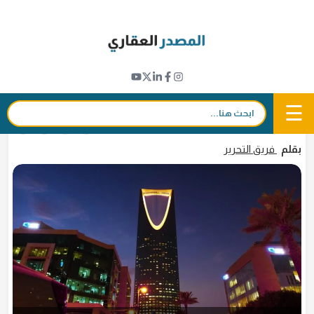
Ski
t
مؤشرات عقارية
conten
تقرير "سفلز" : الطلب القوي يرفع إيجارات
المكاتب في الرياض خلال الربع الثالث 2024
☰
بحث:
26 نوفمبر 2024 - 17:42
in
𝕏
f
بقلم
فريق التحرير