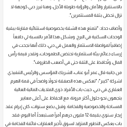
بالاستقرار والأمان والرؤية طويلة الأجل، وهنا تبرز دبي كوجهة لا
تزال تحظى بثقة المستثمرين".
وأضاف حداد: "تتمتع هذه الشقة بخصوصية استثنائية مقارنة ببقية
الوحدات السكنية في البرج. ويشكل هذا الأمر بالنسبة لي دافعاً
إضافياً لمواصلة الاستثمار والعمل في دبي، ذلك أنها نجحت في
إرساء دعائم بيئة استثمارية تحتضن الطموحات، وتقدر قيمة رأس
المال، وتُحافظ على الثقة حتى في أصعب الظروف".
من جانبه قال عمر أبو عناب، الشريك المؤسس والرئيس التنفيذي
لشركة "كيبر"
:
"تعكس هذه الصفقة تحولاً واضحاً في قمة الهرم
العقاري في دبي، حيث بات الأفراد ذوي الملاءات المالية العالية
يتجهون نحو حلول أكثر مرونة، مع الحفاظ على أعلى معايير
المساحة والخصوصية والفخامة. وقبل بضع سنوات، كان إبرام عقد
إيجار سنوي بقيمة 12 مليون درهم أمراً مستبعداً، أما اليوم؛ فقد
بات يعكس التطور المتزايد لسوق تأجير العقارات فائقة الفخامة في