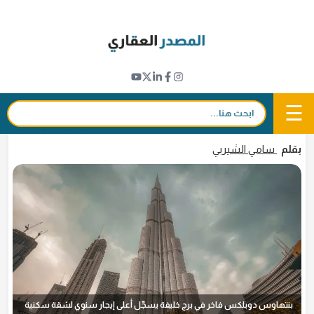
Ski
t
مؤشرات عقارية
conten
تأجير شقة "بنتهاوس" في برج خليفة بدبي مقابل
3.26 مليون دولار سنوياً
☰
بحث:
1 أبريل 2026 - 11:35
in
𝕏
f
بقلم
سامي الشيربي
بنتهاوس دوبلكس فاخر في برج خليفة يسجّل أعلى إيجار سنوي لشقة سكنية