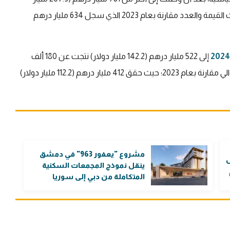
دولار)، نتجت عن 226 ألف معاملة، بنمو 20% و26% من حيث القيمة والعدد مقارنة بعام 2023 الذي سجل 634 مليار درهم
إلى 522 مليار درهم (142.2 مليار دولار) نتجت عن 180 ألف
صفقة بزيادة 26.7% و14% من حيث القيمة والعدد على التوالي مقارنة بعام 2023؛ حيث حقق 412 مليار درهم (112.2 مليار دولار)
مشروع "يعفور 963" في دمشق
ل
ينقل نموذج المجمعات السكنية
المتكاملة من دبي إلى سوريا