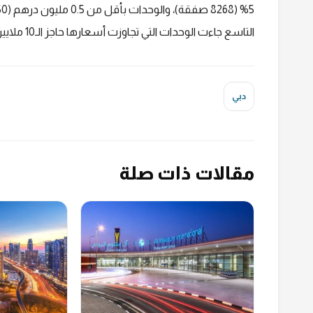
التاسع جاءت الوحدات التي تجاوزت أسعارها حاجز الـ10 ملايين درهم (2.72 مليون دولار) بنسبة 2.8% (4585 صفقة).
دبي
مقالات ذات صلة