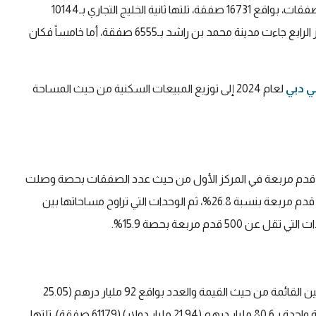
تصدرت قرية جميرا الدائرية قائمة المناطق، من حيث عدد الصفقات، بواقع 16731 صفقة، تلتها ثانية الخليج التجاري بـ10144
صفقة، ثم دبي هيلز استيت ثالثة بـ7075 صفقة، وفي المركز الرابع جاءت مدينة محمد بن راشد بـ6555 صفقة، أما خامساً فكان
ي دبي
لعام 2024 إلى توزيع المبيعات السكنية من حيث المساحة
لت الوحدات السكنية التي تراوح مساحاتها بين 500 و1000 قدم مربعة في المركز الأول من حيث عدد الصفقات بحصة وصلت
إلى 38.6%، تلتها ثانية الوحدات التي تزيد مساحاتها على 1500 قدم مربعة بنسبة 26.8%، ثم الوحدات التي تراوح مساحاتها بين
أما من حيث عدد الغرف، تصدرت الوحدات المكونة من غرفتين القائمة من حيث القيمة والعدد بواقع 92 مليار درهم (25.05
مليار دولار) (38004 صفقات)، ثم الوحدات المكونة من غرفة واحدة بـ80.6 مليار درهم (21.94 مليار دولار) (61179 صفقة)، تلتها