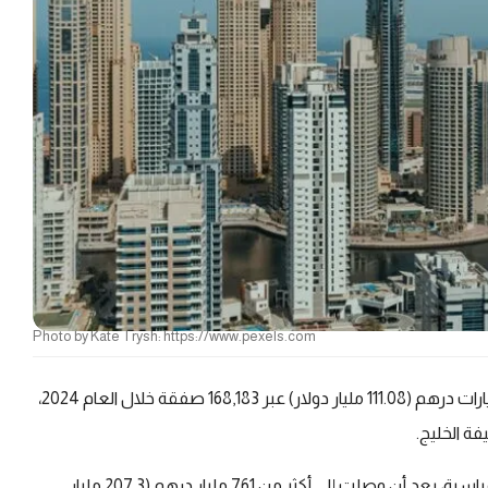
Photo by Kate Trysh: https://www.pexels.com
ارتفعت مبيعات العقارات السكنية في دبي إلى أكثر 408 مليارات درهم (111.08 مليار دولار) عبر 168,183 صفقة خلال العام 2024،
ة الخليج.
حطمت التصرفات العقارية في دبي خلال عام 2024 أرقاماً قياسية، بعد أن وصلت إلى أكثر من 761 مليار درهم (207.3 مليار