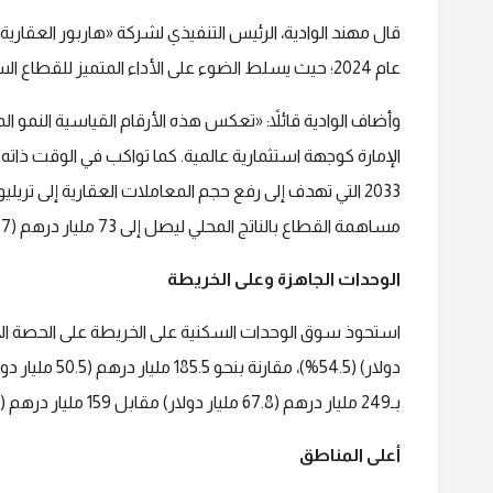
قال مهند الوادية، الرئيس التنفيذي لشركة «هاربور العقارية
عام 2024؛ حيث يسلط الضوء على الأداء المتميز للقطاع السكني».
وأضاف الوادية قائلاً: «تعكس هذه الأرقام القياسية النمو ا
الإمارة كوجهة استثمارية عالمية. كما تواكب في الوقت ذاته 
مساهمة القطاع بالناتج المحلي ليصل إلى 73 مليار درهم (19.87 مليار دولار)، وزيادة معدل ملكية المساكن إلى 22%».
الوحدات الجاهزة وعلى الخريطة
دولار) (54.5%)، مقارنة بنحو 185.5 مليار درهم (50.5 مليار دولار) للوحدات الجاهزة (45.5%). وتصدرت
بـ249 مليار درهم (67.8 مليار دولار) مقابل 159 مليار درهم (43.3 مليار دولار) للفلل والتاونهاوس.
أعلى المناطق