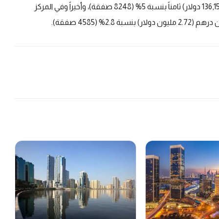
5% (8268 صفقة)، والوحدات بأقل من 0.5 مليون درهم (136,150 دولار) ثامناً بنسبة 5% (8248 صفقة)، وأخيراً وفي المركز