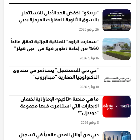
"بريبكو" تخفض الحد الأدنى للاستثمار
بالسوق الثانوية للعقارات المرمزة بدبي
26 يوليو 2026
"سمارت كراود" للملكية الجزئية تحقق عائداً
60% من إعادة تطوير فيلا في "دبي هيلز"
16 يوليو 2026
"حي دبي للمستقبل" يستثمر في صندوق
التكنولوجيا العقارية "ميتابروب"
10 يوليو 2026
ما هي منصة «تاكيم» الإماراتية لضمان
الإيجارات التي استثمرت فيها مجموعة
"دوبيزل"؟
8 يوليو 2026
دبي من أوائل المدن عالمياً في تسجيل