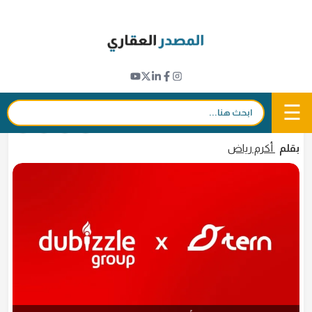
Ski
t
التكنولوجيا العقارية (بروبتك)
conten
ما هي منصة مكافآت الإيجار في الإمارات "تيرن"
التي استثمرت فيها مجموعة "دوبيزل"
☰
بحث:
17 يونيو 2026 - 12:32
in
𝕏
f
بقلم
أكرم رياض