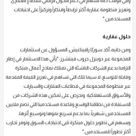
وفي الوقت ذاته تسهم في دعم التحول الرقمي للقطاع العقاري
وتعزيز منظومة عقارية أكثر ترابطاً وابتكاراً وتركيزاً على احتياجات
المستخدمين."
حلول عقارية
ومن جانبه، أكد سوريّا رافيناغيش، المسؤول عن استثمارات
المجموعة عبر دوبيزل جروب فينتشرز: "يأتي هذا الاستثمار في إطار
التزامنا بدعم الشركات الناشئة التي تمتلك نماذج أعمال مبتكرة
وقابلة للتوسع، لا سيما تلك التي تساهم في تعزيز القيمة المقدمة
عبر منظومة المجموعة في قطاعات العقارات والسيارات
والأسواق الاستهلاكية. ونحرص على تمكين هذه الشركات من
الاستفادة من نطاقنا الواسع وقاعدة مستخدمينا التي تضم ملايين
المستخدمين شهرياً، بما يدعم تسريع نموها وتوسيع أثرها،
ويسهم في تطوير حلول مبتكرة تلبي احتياجات السوق وتوفر تجارب
أكثر تطوراً للمستخدمين."