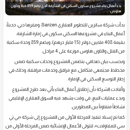
بدء أعمال بناء مشروع سكون السكني في الشارقة الذي يضم 859 فيلا وتاون
هاوس
بدأت شركة سانزين للتطوير العقاري Sanzen، ومقرها دبي، حديثاً،
أعمال البناء في مشروعها السكني سكون في إمارة الشارقة،
بقيمة 408 ملايين دولار (1.5 مليار درهم)، ويضم 859 وحدة سكنية
من الفلل والتاون هاوس موزعة على 4 مراحل.
وبحسب بيان صحافي، يتضمن المشروع وحدات سكنية ضمن
مخطط مجتمعي متكامل، مع مرافق وخدمات مرافقة، وذلك في
إطار التوسع السكني في الإمارة.
وأفادت الشركة بأن إطلاق أعمال البناء يأتي بعد طرح المشروع
وبدء عمليات البيع، في وقت يشهد فيه السوق العقاري الإقليمي
نشاطاً متفاوتاً بين المطورين.
كما تم إسناد تنفيذ المرحلة الأولى من المشروع إلى شركة «بي تي
سي للمقاولات»، لتتولى الأعمال الإنشائية ضمن المرحلة الأولى من