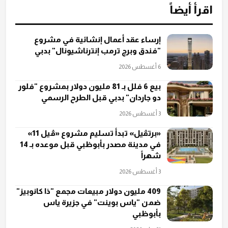
اقرأ أيضاً
إرساء عقد أعمال إنشائية في مشروع
"فندق وبرج ترمب إنترناشيونال" بدبي
6 أغسطس 2026
بيع 6 فلل بـ 81 مليون دولار بمشروع "فلور
دو جاردان" بدبي قبل الطرح الرسمي
3 أغسطس 2026
«برتڤيل» تبدأ تسليم مشروع «ڤيل 11»
في مدينة مصدر بأبوظبي قبل موعده بـ 14
شهراً
3 أغسطس 2026
409 مليون دولار مبيعات مجمع "ذا كانوبيز"
ضمن "ياس بوينت" في جزيرة ياس
بأبوظبي