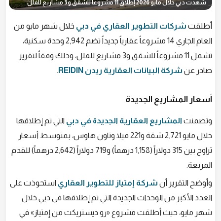
شهدت دبي خلال مايو 2026 إطلاق 11 مشروعاً للشقق و3 مشاريع للفلل
أطلقت
شركات التطوير العقاري في دبي
خلال شهر مايو من
العام الجاري 14 مشروعاً عقارياً جديداً تضم 2,942 وحدة سكنية،
تشمل 11 مشروعاً للشقق و3 مشاريع للفلل، وذلك وفقاً لتقرير
صادر عن
شركة البيانات العقارية ريدن REIDIN
.
أسعار المشاريع الجديدة
وتضمنت
المشاريع العقارية الجديدة في دبي
التي تم إطلاقها
خلال مايو 2,721 شقة و221 فيلا وتاون هاوس، بمتوسط أسعار
تراوح بين 315 دولاراً (1,158 درهماً) و719 دولاراً (2,642 درهماً) للقدم
المربعة.
وأوضح التقرير أن
شركة إمتياز للتطوير العقاري
استحوذت على
العدد الأكبر من الوحدات الجديدة التي تم إطلاقها في دبي خلال
شهر مايو، حيث أطلقت مشروع «رو ديستريكت من إمتياز» في