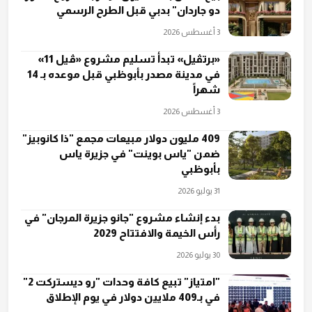
دو جاردان" بدبي قبل الطرح الرسمي
3 أغسطس 2026
«برتڤيل» تبدأ تسليم مشروع «ڤيل 11»
في مدينة مصدر بأبوظبي قبل موعده بـ 14
شهراً
3 أغسطس 2026
409 مليون دولار مبيعات مجمع "ذا كانوبيز"
ضمن "ياس بوينت" في جزيرة ياس
بأبوظبي
31 يوليو 2026
بدء إنشاء مشروع "جانو جزيرة المرجان" في
رأس الخيمة والافتتاح 2029
30 يوليو 2026
"امتياز" تبيع كافة وحدات "رو ديستركت 2"
في بـ409 ملايين دولار في يوم الإطلاق