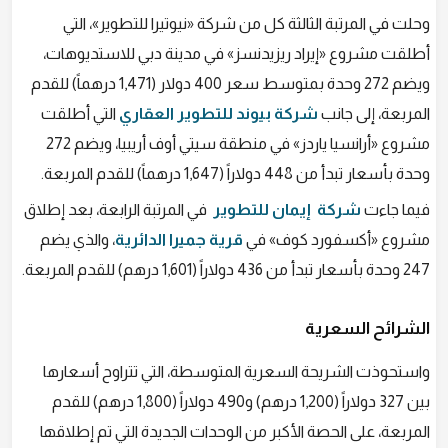
وحلت في المرتبة الثالثة كل من شركة «نيوتيرا للتطوير»، التي
أطلقت مشروع «إيراد ريزيدنسز» في مدينة دبي للاستديوهات،
ويضم 272 وحدة بمتوسط سعر 400 دولار (1,471 درهماً) للقدم
المربعة، إلى جانب
شركة بيوند للتطوير العقاري
التي أطلقت
مشروع «أرانسيا ياردز» في منطقة سيتي أوف أريبيا، ويضم 272
وحدة بأسعار تبدأ من 448 دولاراً (1,647 درهماً) للقدم المربعة.
فيما جاءت
شركة إيمان للتطوير
في المرتبة الرابعة، بعد إطلاق
مشروع «أكسفورد كوف» في
قرية جميرا الدائرية
، والذي يضم
247 وحدة بأسعار تبدأ من 436 دولاراً (1,601 درهم) للقدم المربعة.
الشرائح السعرية
واستحوذت الشريحة السعرية المتوسطة، التي تتراوح أسعارها
بين 327 دولاراً (1,200 درهم) و490 دولاراً (1,800 درهم) للقدم
المربعة، على الحصة الأكبر من الوحدات الجديدة التي تم إطلاقها