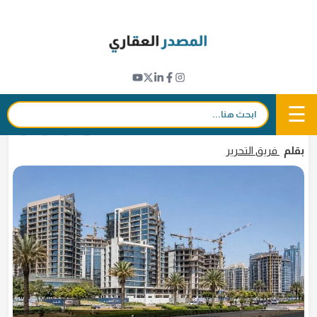
Ski
t
تطورات المشاريع
conten
دبي تشهد إطلاق 14 مشروعاً عقارياً جديداً تضم
2,942 وحدة خلال مايو
☰
بحث:
5 يونيو 2026 - 05:16
in
𝕏
f
بقلم
فريق التحرير