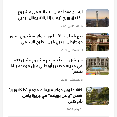
إرساء عقد أعمال إنشائية في مشروع
"فندق وبرج ترمب إنترناشيونال" بدبي
6 أغسطس 2026
بيع 6 فلل بـ 81 مليون دولار بمشروع "فلور
دو جاردان" بدبي قبل الطرح الرسمي
3 أغسطس 2026
«برتڤيل» تبدأ تسليم مشروع «ڤيل 11»
في مدينة مصدر بأبوظبي قبل موعده بـ 14
شهراً
3 أغسطس 2026
409 مليون دولار مبيعات مجمع "ذا كانوبيز"
ضمن "ياس بوينت" في جزيرة ياس
بأبوظبي
31 يوليو 2026