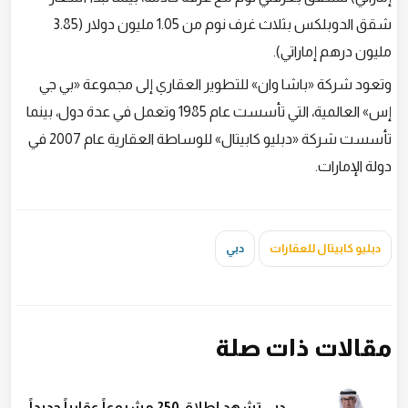
شقق الدوبلكس بثلاث غرف نوم من 1.05 مليون دولار (3.85
مليون درهم إماراتي).
وتعود شركة «باشا وان» للتطوير العقاري إلى مجموعة «بي جي
إس» العالمية، التي تأسست عام 1985 وتعمل في عدة دول، بينما
تأسست شركة «دبليو كابيتال» للوساطة العقارية عام 2007 في
دولة الإمارات.
دبليو كابيتال للعقارات
دبي
مقالات ذات صلة
دبي تشهد إطلاق 250 مشروعاً عقارياً جديداً