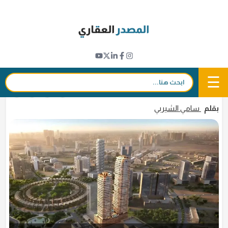
Ski
t
تطورات المشاريع
conten
«دبليو كابيتال» تبيع 33 شقة في مشروع
إستاكس بدبي بقيمة 9 مليون دولار
☰
بحث:
27 مارس 2026 - 12:11
in
𝕏
f
بقلم
سامي الشيربي