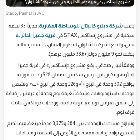
مشروع إستاكس في قرية جميرا الدائرية بدبي من شركة "باشا وان"
Stax by Pasha1 in JVC
باعت
شركة دبليو كابيتال للوساطة العقارية
، حديثاً، 33 شقة
سكنية في مشروع إستاكس STAX في
قرية جميرا الدائرية
بدبي، والتابع لشركة باشا وان للتطوير العقاري، بقيمة إجمالية
بلغت نحو 9 مليون دولار (33.6 مليون درهم).
ووفقاً لبيان صحافي، يقع مشروع «إستاكس» في قرية جميرا
الدائرية، ويتكون من برجين سكنيين يضمان 528 وحدة، موزعة
بواقع 302 وحدة في البرج «أ» و226 وحدة في البرج «ب». وتشمل
الوحدات استوديوهات وشققاً بغرفة نوم واحدة أو غرفتين، إضافة
إلى شقق بغرفتي نوم مع غرفة خادمة، ووحدات دوبلكس بثلاث
غرف نوم.
وتتراوح مساحات الوحدات بين 384 و3,375 قدماً مربعة، فيما تضم
الشقق نوافذ زجاجية ممتدة من الأرض إلى السقف ومساحات