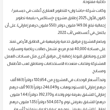
داخلية مفتوحة.
وكانت شركة «باشا وان» للتطوير العقاري أعلنت في ديسمبر/
كانون الأول 2025 إطلاق مشروع «إستاكس» بقيمة تطوير
إجمالية تبلغ 149.86 مليون دولار (550 مليون درهم إماراتي)، على أن
يكتمل في أغسطس/آب 2028.
ويضم المشروع مرافق خدمية وترفيهية في الطابق الأرضي تمتد
على مساحة 40,000 قدم مربع، تشمل صالات رياضية ومسارات
للجري ومناطق لليوغا، إضافة إلى مرافق أخرى مثل مساحات العمل
المشتركة وقاعات متعددة الاستخدامات ومناطق لعب للأطفال
ومسابح.
وتبدأ أسعار الوحدات في المشروع من 180,654 دولاراً (663 ألف
درهم إماراتي) للاستوديوهات، و246,049 دولاراً (903 ألف درهم
إماراتي) للشقق بغرفة نوم واحدة، و392,370 دولاراً (1.44 مليون
درهم) للشقق بغرفتي نوم، و504,087 دولاراً (1.85 مليون درهم
إماراتي) للشقق بغرفتي نوم مع غرفة خادمة، بينما تبدأ أسعار