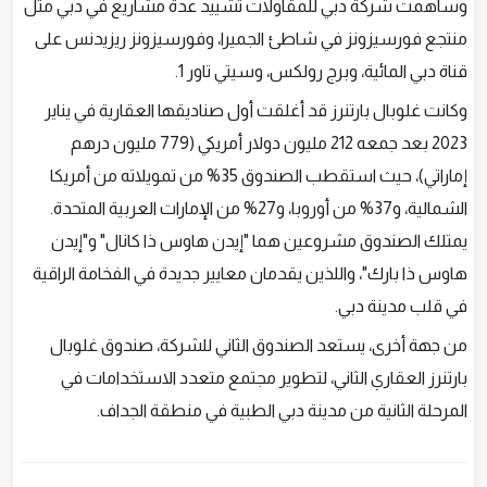
وساهمت شركة دبي للمقاولات تشييد عدة مشاريع في دبي مثل
منتجع فورسيزونز في شاطئ الجميرا، وفورسيزونز ريزيدنس على
قناة دبي المائية، وبرج رولكس، وسيتي تاور 1.
وكانت غلوبال بارتنرز قد أغلقت أول صناديقها العقارية في يناير
2023 بعد جمعه 212 مليون دولار أمريكي (779 مليون درهم
إماراتي)، حيث استقطب الصندوق 35% من تمويلاته من أمريكا
الشمالية، و37% من أوروبا، و27% من الإمارات العربية المتحدة.
يمتلك الصندوق مشروعين هما "إيدن هاوس ذا كانال" و"إيدن
هاوس ذا بارك"، واللذين يقدمان معايير جديدة في الفخامة الراقية
في قلب مدينة دبي.
من جهة أخرى، يستعد الصندوق الثاني للشركة، صندوق غلوبال
بارتنرز العقاري الثاني، لتطوير مجتمع متعدد الاستخدامات في
المرحلة الثانية من مدينة دبي الطبية في منطقة الجداف.