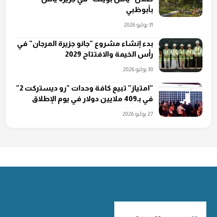
بأبوظبي
31 يوليو 2026
بدء إنشاء مشروع "جانو جزيرة المرجان" في
رأس الخيمة والافتتاح 2029
30 يوليو 2026
"امتياز" تبيع كافة وحدات "رو ديستركت 2"
في بـ409 ملايين دولار في يوم الإطلاق
27 يوليو 2026