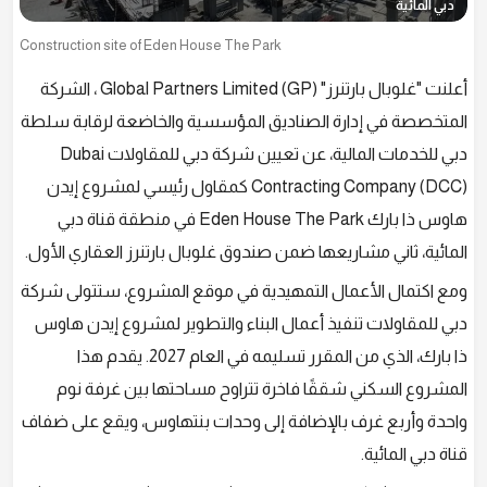
دبي المائية
Construction site of Eden House The Park
أعلنت "غلوبال بارتنرز" Global Partners Limited (GP) ، الشركة
المتخصصة في إدارة الصناديق المؤسسية والخاضعة لرقابة سلطة
دبي للخدمات المالية، عن تعيين شركة دبي للمقاولات Dubai
Contracting Company (DCC) كمقاول رئيسي لمشروع إيدن
هاوس ذا بارك Eden House The Park في منطقة قناة دبي
المائية، ثاني مشاريعها ضمن صندوق غلوبال بارتنرز العقاري الأول.
ومع اكتمال الأعمال التمهيدية في موقع المشروع، ستتولى شركة
دبي للمقاولات تنفيذ أعمال البناء والتطوير لمشروع إيدن هاوس
ذا بارك، الذي من المقرر تسليمه في العام 2027. يقدم هذا
المشروع السكني شققًا فاخرة تتراوح مساحتها بين غرفة نوم
واحدة وأربع غرف بالإضافة إلى وحدات بنتهاوس، ويقع على ضفاف
قناة دبي المائية.