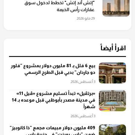
"إتش آند إتش" تخطط لدخول سوق
عقارات رأس الخيمة
29 مايو 2026
اقرأ أيضاً
بيع 6 فلل بـ 81 مليون دولار بمشروع "فلور
دو جاردان" بدبي قبل الطرح الرسمي
3 أغسطس 2026
«برتڤيل» تبدأ تسليم مشروع «ڤيل 11»
في مدينة مصدر بأبوظبي قبل موعده بـ 14
شهراً
3 أغسطس 2026
409 مليون دولار مبيعات مجمع "ذا كانوبيز"
ضمن "ياس بوينت" في جزيرة ياس