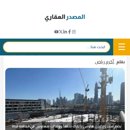
Ski
t
تطورات المشاريع
conten
تعيين مقاول رئيسي لمشرع "إيدن هاوس بارك
في منطقة دبي المائية
☰
بحث:
17 مارس 2025 - 16:50
in
𝕏
f
بقلم
أكرم رياض
يضم مشروع إيدن هاوس ذا بارك شققاً ووحدات بنتهاوس في منطقة قناة