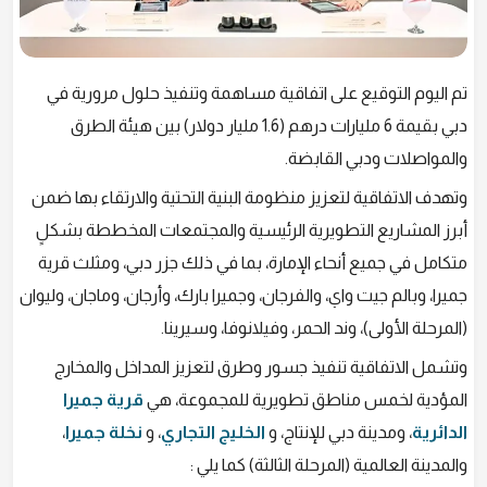
تم اليوم التوقيع على اتفاقية مساهمة وتنفيذ حلول مرورية في
دبي بقيمة 6 مليارات درهم (1.6 مليار دولار) بين هيئة الطرق
والمواصلات ودبي القابضة.
وتهدف الاتفاقية لتعزيز منظومة البنية التحتية والارتقاء بها ضمن
أبرز المشاريع التطويرية الرئيسية والمجتمعات المخططة بشكلٍ
متكامل في جميع أنحاء الإمارة، بما في ذلك جزر دبي، ومثلث قرية
جميرا، وبالم جيت واي، والفرجان، وجميرا بارك، وأرجان، وماجان، وليوان
(المرحلة الأولى)، وند الحمر، وفيلانوفا، وسيرينا.
وتشمل الاتفاقية تنفيذ جسور وطرق لتعزيز المداخل والمخارج
المؤدية لخمس مناطق تطويرية للمجموعة، هي
قرية جميرا
الدائرية
، ومدينة دبي للإنتاج، و
الخليج التجاري
، و
نخلة جميرا
،
والمدينة العالمية (المرحلة الثالثة) كما يلي :