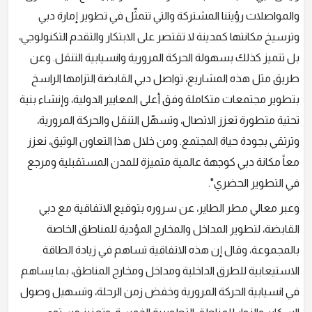
والمواصلات رؤيتنا المشتركة والتي تتمثّل في تطوير إمارة دبي
وترسيخ مكانتها كمدينة لا تقتصر على الابتكار والتقدم التكنولوجي،
بل تتميز كذلك بسهولة الحركة المرورية وانسيابية التنقل. وعن
طريق مثل هذه المشاريع، تواصل دبي القابضة التزامها الراسخ
بتطوير مجتمعات متكاملة وفق أعلى المعايير الدولية، وإنشاء بنية
تحتية متطورة تعزز الاتصال، وتسهّل التنقل والحركة المرورية،
وترتقي بجودة حياة المجتمع. ومن خلال هذا التعاون الوثيق، نعزز
معاً مكانة دبي كوجهة عالمية متميزة للمدن المستقبلية ومرجع
في التطوير الحضري".
وعبر معالي مطر الطاير، عن سروره بتوقيع الاتفاقية مع دبي
القابضة، لتطوير المداخل والمخارج المؤدية للمناطق الخاصة
بالمجموعة، وقال إن هذه الاتفاقية تساهم في زيادة الطاقة
الاستيعابية للطرق الداخلية ومداخل ومخارج المناطق، بما يساهم
في انسيابية الحركة المرورية وخفض زمن الرحلة، وتسهيل وصول