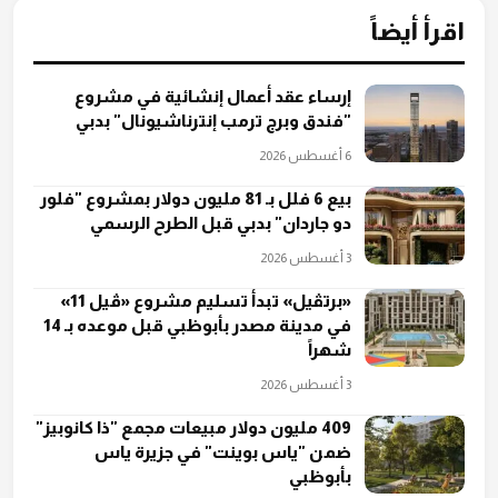
اقرأ أيضاً
إرساء عقد أعمال إنشائية في مشروع
"فندق وبرج ترمب إنترناشيونال" بدبي
6 أغسطس 2026
بيع 6 فلل بـ 81 مليون دولار بمشروع "فلور
دو جاردان" بدبي قبل الطرح الرسمي
3 أغسطس 2026
«برتڤيل» تبدأ تسليم مشروع «ڤيل 11»
في مدينة مصدر بأبوظبي قبل موعده بـ 14
شهراً
3 أغسطس 2026
409 مليون دولار مبيعات مجمع "ذا كانوبيز"
ضمن "ياس بوينت" في جزيرة ياس
بأبوظبي