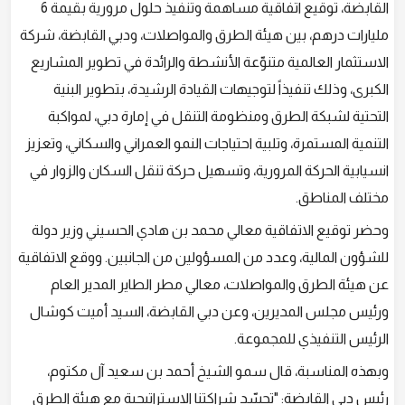
القابضة، توقيع اتفاقية مساهمة وتنفيذ حلول مرورية بقيمة 6
مليارات درهم، بين هيئة الطرق والمواصلات، ودبي القابضة، شركة
الاستثمار العالمية متنوّعة الأنشطة والرائدة في تطوير المشاريع
الكبرى، وذلك تنفيذاً لتوجيهات القيادة الرشيدة، بتطوير البنية
التحتية لشبكة الطرق ومنظومة التنقل في إمارة دبي، لمواكبة
التنمية المستمرة، وتلبية احتياجات النمو العمراني والسكاني، وتعزيز
انسيابية الحركة المرورية، وتسهيل حركة تنقل السكان والزوار في
مختلف المناطق.
وحضر توقيع الاتفاقية معالي محمد بن هادي الحسيني وزير دولة
للشؤون المالية، وعدد من المسؤولين من الجانبين. ووقع الاتفاقية
عن هيئة الطرق والمواصلات، معالي مطر الطاير المدير العام
ورئيس مجلس المديرين، وعن دبي القابضة، السيد أميت كوشال
الرئيس التنفيذي للمجموعة.
وبهذه المناسبة، قال سمو الشيخ أحمد بن سعيد آل مكتوم،
رئيس دبي القابضة: "تجسّد شراكتنا الاستراتيجية مع هيئة الطرق