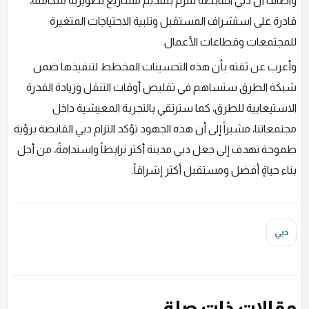
واضاف أن دبي القابضة تلتزم بتقديم مشاريع تطويرية متكاملة،
قادرة على استشراف المستقبل وتلبية الاحتياجات المتغيرة
للمجتمعات وقطاعات الأعمال.
وأعرب عن ثقته بأن هذه التحسينات المخطط لتنفيذها ضمن
شبكة الطرق ستساهم في تقليص أوقات التنقل وزيادة القدرة
الاستيعابية للطرق، كما سترتقي بالتجربة المعيشية داخل
مجتمعاتنا، مشيراً إلى أن هذه الجهود تؤكد التزام دبي القابضة برؤية
طموحة تهدف إلى جعل دبي مدينة أكثر ترابطاً واستدامةً، من أجل
بناء حياةٍ أفضل ومستقبل أكثر إشراقاً.
دبي
مقالات ذات صلة