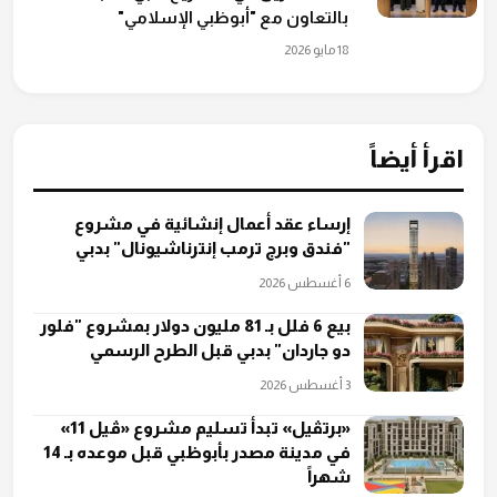
بالتعاون مع "أبوظبي الإسلامي"
18 مايو 2026
اقرأ أيضاً
إرساء عقد أعمال إنشائية في مشروع
"فندق وبرج ترمب إنترناشيونال" بدبي
6 أغسطس 2026
بيع 6 فلل بـ 81 مليون دولار بمشروع "فلور
دو جاردان" بدبي قبل الطرح الرسمي
3 أغسطس 2026
«برتڤيل» تبدأ تسليم مشروع «ڤيل 11»
في مدينة مصدر بأبوظبي قبل موعده بـ 14
شهراً