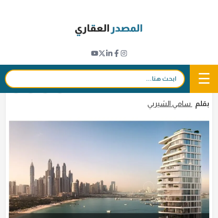
Ski
t
تطورات المشاريع
conten
"أمنيات" تعتمد منهجية هندسية غير مسبوقة
في بناء مشروعها "أفا بالم جميرا"
☰
بحث:
8 سبتمبر 2023 - 12:39
in
𝕏
f
بقلم
سامي الشيربي