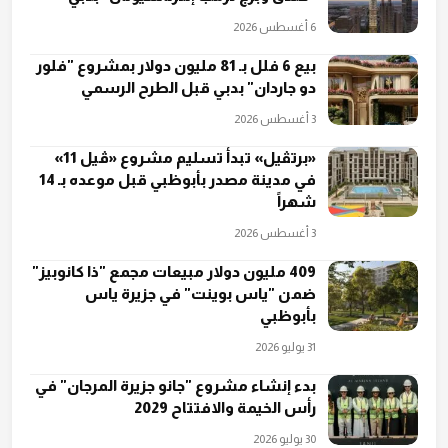
6 أغسطس 2026
بيع 6 فلل بـ 81 مليون دولار بمشروع "فلور
دو جاردان" بدبي قبل الطرح الرسمي
3 أغسطس 2026
«برتڤيل» تبدأ تسليم مشروع «ڤيل 11»
في مدينة مصدر بأبوظبي قبل موعده بـ 14
شهراً
3 أغسطس 2026
409 مليون دولار مبيعات مجمع "ذا كانوبيز"
ضمن "ياس بوينت" في جزيرة ياس
بأبوظبي
31 يوليو 2026
بدء إنشاء مشروع "جانو جزيرة المرجان" في
رأس الخيمة والافتتاح 2029
30 يوليو 2026