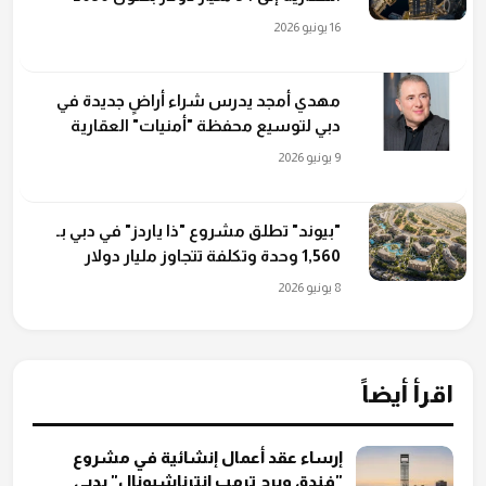
16 يونيو 2026
مهدي أمجد يدرس شراء أراضٍ جديدة في
دبي لتوسيع محفظة "أمنيات" العقارية
9 يونيو 2026
"بيوند" تطلق مشروع "ذا ياردز" في دبي بـ
1,560 وحدة وتكلفة تتجاوز مليار دولار
8 يونيو 2026
اقرأ أيضاً
إرساء عقد أعمال إنشائية في مشروع
"فندق وبرج ترمب إنترناشيونال" بدبي