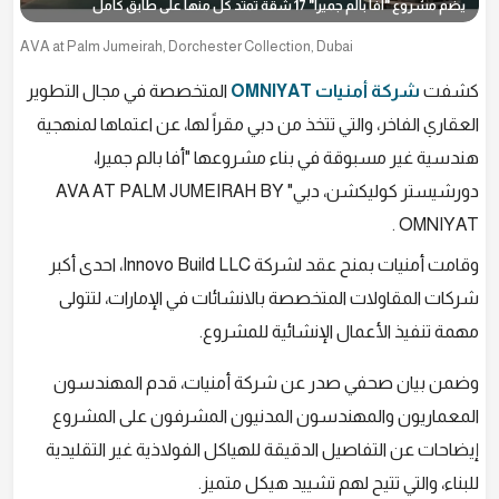
يضم مشروع "أفا بالم جميرا" 17 شقة تمتد كل منها على طابق كامل
AVA at Palm Jumeirah, Dorchester Collection, Dubai
كشفت
شركة أمنيات OMNIYAT
المتخصصة في مجال التطوير
العقاري الفاخر، والتي تتخذ من دبي مقراً لها، عن اعتماها لمنهجية
هندسية غير مسبوقة في بناء مشروعها "أفا بالم جميرا،
دورشيستر كوليكشن، دبي"
AVA AT PALM JUMEIRAH BY
.
OMNIYAT
وقامت أمنيات بمنح عقد لشركة Innovo Build LLC، احدى أكبر
شركات المقاولات المتخصصة بالانشائات في الإمارات، لتتولى
مهمة تنفيذ الأعمال الإنشائية للمشروع.
وضمن بيان صحفي صدر عن شركة أمنيات، قدم المهندسون
المعماريون والمهندسون المدنيون المشرفون على المشروع
إيضاحات عن التفاصيل الدقيقة للهياكل الفولاذية غير التقليدية
للبناء، والتي تتيح لهم تشييد هيكل متميز.