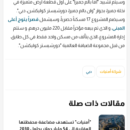
وسيتم تشييد "أفا بالم جميرا" على أول قطعة أرض متميزة في
نخلة جميرا، بجوار "وان بالم جميرا، دورشيستر كوليكشن، دبي".
وسيضم المشروع 17 مسكناً حصرياً، وسيشمل
قصراً يتوج أعلى
المبنى
، و الذي تم بيعه مؤخراً مقابل 220 مليون درهم، و ستتم
إدارة المشروع، الذي يتألف من مسكن واحد فقط في كل طابق،
من قبل مجموعة الضيافة العالمية "دورشيستر كوليكشن".
شركة أمنيات
دبي
مقالات ذات صلة
"أمنيات" تستهدف مضاعفة محفظتها
العقارية إلى 54 مليار دولار بحلول 2030