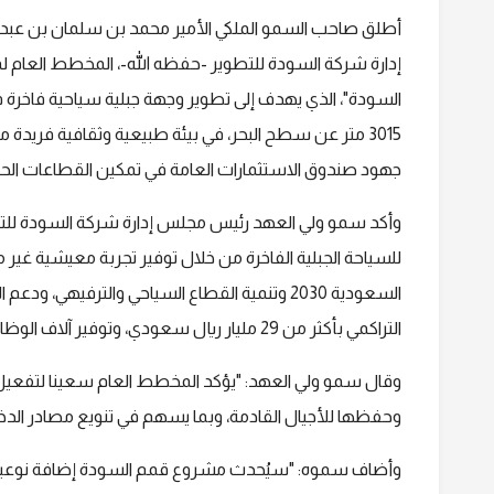
أطلق صاحب السمو الملكي الأمير محمد بن سلمان بن عبد 
إدارة شركة السودة للتطوير -حفظه الله-، المخطط العام
السودة"، الذي يهدف إلى تطوير وجهة جبلية سياحية فاخرة ف
3015 متر عن سطح البحر، في بيئة طبيعية وثقافية فر
جهود صندوق الاستثمارات العامة في تمكين القطاعات الحي
وأكد سمو ولي العهد رئيس مجلس إدارة شركة السودة للت
للسياحة الجبلية الفاخرة من خلال توفير تجربة معيشية 
السعودية 2030 وتنمية القطاع السياحي والترفيهي
التراكمي بأكثر من 29 مليار ريال سعودي، وتوفير آلاف الوظائف بشكل مباشر وغير مباشر.
وقال سمو ولي العهد: "يؤكد المخطط العام سعينا لتفعيل الج
وحفظها للأجيال القادمة، وبما يسهم في تنويع مصادر الدخل 
وأضاف سموه: "سيُحدث مشروع قمم السودة إضافة نوعية للق