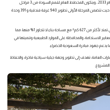
سكنية، و 80 ألف متر مربع من المساحات التجارية، بحلول عام 2033 ، ويتكون المخطط العام لقمم السودة من 3 مراحل
رئيسية، ومن المتوقع أن تكتمل أولى مراحله في عام 2027 ، حيث تتضمن المرحلة الأولى تطوير 940 غرفة فندقية و 391 وحدة
تقع قمم السودة على مساحة كبيرة من الغابات والجبال التي تمتد لأكثر من 627 كم² مع مساحة بناء لا تتجاوز 1% منها، مما
ايير الاستدامة، والمحافظة على الموارد الطبيعية وتنميتها في
ا يدعم جهود مبادرة السعودية الخضراء.
ات العامة، تهدف إلى تطوير وجهة جبلية سياحية فاخرة، والحفاظ
 المشروع.