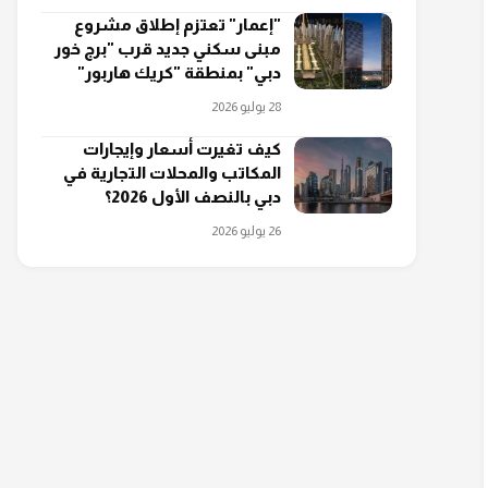
"إعمار" تعتزم إطلاق مشروع
مبنى سكني جديد قرب "برج خور
دبي" بمنطقة "كريك هاربور"
28 يوليو 2026
كيف تغيرت أسعار وإيجارات
المكاتب والمحلات التجارية في
دبي بالنصف الأول 2026؟
26 يوليو 2026