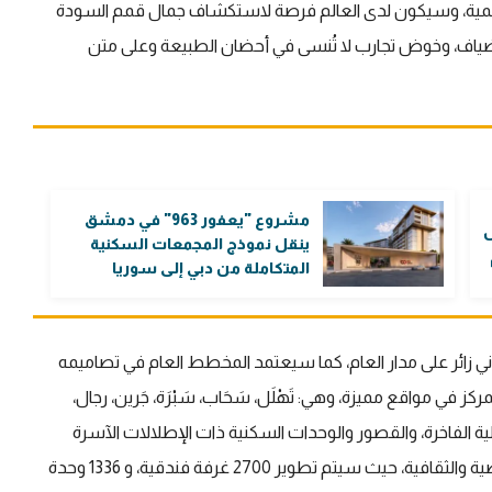
مية، وسيكون لدى العالم فرصة لاستكشاف جمال قمم السودة
لمضياف، وخوض تجارب لا تُنسى في أحضان الطبيعة وعلى متن
مشروع "يعفور 963" في دمشق
ل
ينقل نموذج المجمعات السكنية
المتكاملة من دبي إلى سوريا
 زائر على مدار العام، كما سيعتمد المخطط العام في تصاميمه
ة، حيث يضم 6 مناطق رئيسية تتمركز في مواقع مميزة، وهي: تَهْلَل، سَحَاب، سَبْرَة، جَرين، رجال،
لية الفاخرة، والقصور والوحدات السكنية ذات الإطلالات الآسرة
والمتاجر الفارهة، بالإضافة إلى نقاط الجذب الترفيهية والرياضية والثقافية، حيث سيتم تطوير 2700 غرفة فندقية، و 1336 وحدة