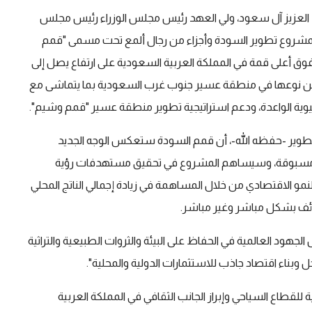
العزيز آل سعود، ولي العهد رئيس مجلس الوزراء رئيس مجلس
 لمشروع تطوير السودة وأجزاء من رجال ألمع تحت مسمى "قمم
وق أعلى قمة في المملكة العربية السعودية على ارتفاع يصل إلى
يدة من نوعها في منطقة عسير جنوب غرب السعودية بما يتماشى مع
وية الواعدة، ودعم استراتيجية تطوير منطقة عسير "قمم وشيم".
طوير -حفظه الله-، أن قمم السودة ستعكس الوجه الجديد
غير مسبوقة، وسيساهم المشروع في تحقيق مستهدفات رؤية
، ودعم النمو الاقتصادي من خلال المساهمة في زيادة إجمالي الناتج المحلي
هود العالمية في الحفاظ على البيئة والثروات الطبيعية والتراثية
وبناء اقتصاد جاذب للاستثمارات الدولية والمحلية".
طاع السياحي وإبراز الجانب الثقافي في المملكة العربية