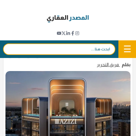
Ski
t
مشاريع جديدة
conten
"عزيزي للتطوير العقاري" تطلق مشروع المبنى
السكني "كريك فيوز 4" في منطقة الجداف بدبي
☰
بحث:
24 مارس 2026 - 09:12
in
𝕏
f
بقلم
فريق التحرير