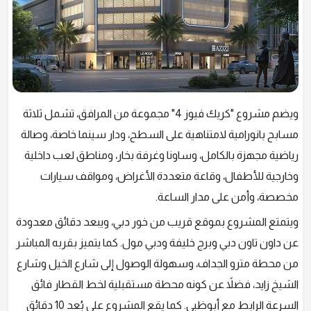
ويضم مشروع "كريك فيوز 4" مجموعة من المرافق، تشمل ثلاثة
مسابح بانورامية لامتناهية على السطح، ودار سينما خاصة، وصالة
رياضية مجهزة بالكامل، وساونا وغرفة بخار، ومناطق لعب داخلية
وخارجية للأطفال، وقاعة متعددة الأغراض، ومواقف سيارات
مخصصة، وأمن على مدار الساعة.
ويتمتع المشروع بموقع قريب من خور دبي، ويبعد دقائق معدودة
عن داون تاون دبي وبرج خليفة ودبي مول. كما يتميز بقربه المباشر
من محطة مترو الجداف، وسهولة الوصول إلى شارع الخيل وشارع
الشيخ زايد، فضلاً عن كونه محطة مستقبلية لخط القطار فائق
السرعة الرابط مع أبوظبي. كما يقع المشروع على بُعد 10 دقائق