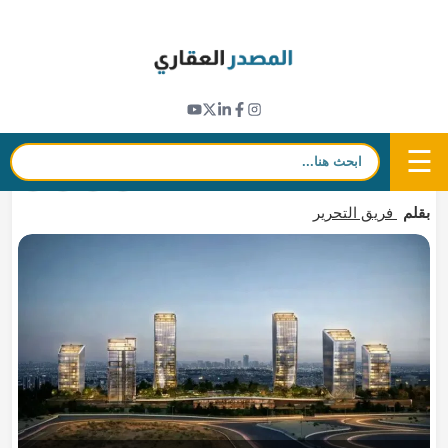
Ski
t
مشاريع جديدة
conten
إطلاق مشروع «ون ديستريكت» في منطقة "دبي
موتور سيتي" بـ6 أبراج مكتبية
☰
بحث:
9 يوليو 2026 - 08:12
in
𝕏
f
بقلم
فريق التحرير