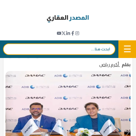
Ski
t
تمويل عقاري
conten
"أبوظبي الإسلامي" و"داماك" يطلقان خطط
مرنة للتمويل العقاري في الإمارات
☰
بحث:
21 مايو 2026 - 18:04
in
𝕏
f
بقلم
أكرم رياض