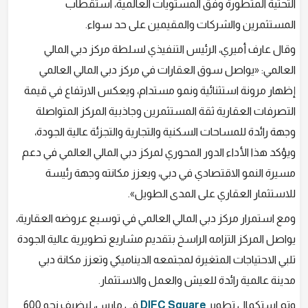
التحتية المتطورة وفق المستويات العالمية، استقطاب
المستثمرين والشركات والمقيمين على حد سواء.
وقال عارف أميري، الرئيس التنفيذي لسلطة مركز دبي المالي
العالمي: «يواصل سوق العقارات في مركز دبي المالي العالمي
إظهار مرونة استثنائية ونمو مستدام، ويعكس الارتفاع في قيمة
التصرفات العقارية ثقة المستثمرين وجاذبية المركز المتواصلة
وجهة رائدة للمساحات السكنية والتجارية والتجزئة عالية الجودة،
ويؤكد هذا الأداء الدور المحوري لمركز دبي المالي العالمي في دعم
مسيرة النمو الاقتصادي في دبي، ويعزز مكانته وجهة رئيسة
للاستثمار العقاري على المدى الطويل».
ومع استمرار مركز دبي المالي العالمي في توسيع عروضه العقارية،
يواصل المركز التزامه الراسخ بتقديم مشاريع تطويرية عالية الجودة
تلبي الاحتياجات المتغيرة لمجتمعه الديناميكي وتعزز مكانة دبي
مدينة عالمية رائدة للعيش والعمل والاستثمار.
وتم استكمال تطوير
DIFC Square
في مارس، ليضيف نحو 600