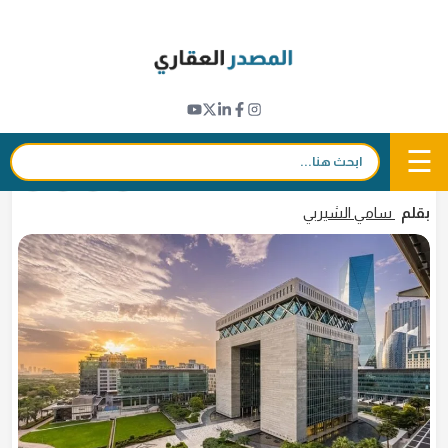
Ski
t
نبض القطاع
conten
65 % نمو التصرفات العقارية في مركز دبي المالي
العالمي خلال رمضان 2026
☰
بحث:
2 أبريل 2026 - 09:28
in
𝕏
f
بقلم
سامي الشيربي