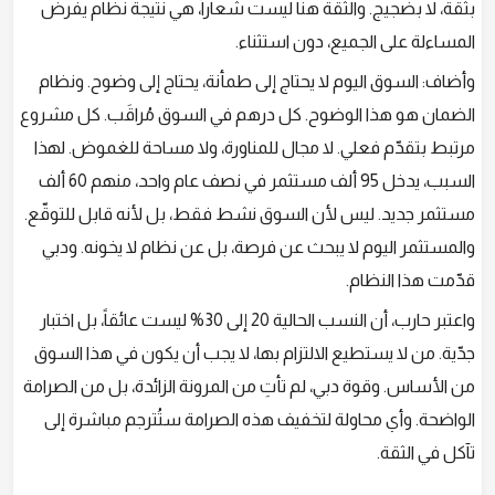
بثقة، لا بضجيج. والثقة هنا ليست شعاراً، هي نتيجة نظام يفرض
المساءلة على الجميع، دون استثناء.
وأضاف: السوق اليوم لا يحتاج إلى طمأنة، يحتاج إلى وضوح. ونظام
الضمان هو هذا الوضوح. كل درهم في السوق مُراقَب. كل مشروع
مرتبط بتقدّم فعلي. لا مجال للمناورة، ولا مساحة للغموض. لهذا
السبب، يدخل 95 ألف مستثمر في نصف عام واحد، منهم 60 ألف
مستثمر جديد. ليس لأن السوق نشط فقط، بل لأنه قابل للتوقّع.
والمستثمر اليوم لا يبحث عن فرصة، بل عن نظام لا يخونه. ودبي
قدّمت هذا النظام.
واعتبر حارب، أن النسب الحالية 20 إلى 30% ليست عائقاً، بل اختبار
جدّية. من لا يستطيع الالتزام بها، لا يجب أن يكون في هذا السوق
من الأساس. وقوة دبي، لم تأتِ من المرونة الزائدة، بل من الصرامة
الواضحة. وأي محاولة لتخفيف هذه الصرامة ستُترجم مباشرة إلى
تآكل في الثقة.