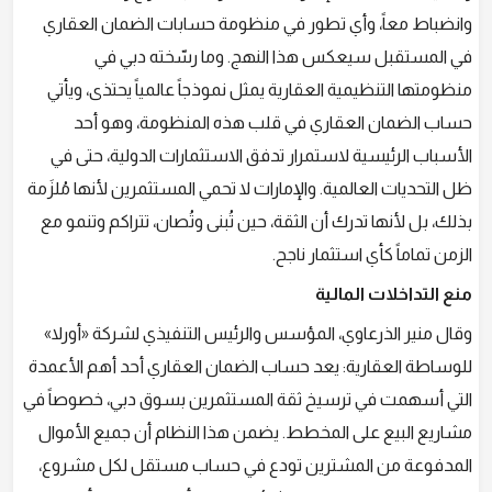
وانضباط معاً، وأي تطور في منظومة حسابات الضمان العقاري
في المستقبل سيعكس هذا النهج. وما رسّخته دبي في
منظومتها التنظيمية العقارية يمثل نموذجاً عالمياً يحتذى، ويأتي
حساب الضمان العقاري في قلب هذه المنظومة، وهو أحد
الأسباب الرئيسية لاستمرار تدفق الاستثمارات الدولية، حتى في
ظل التحديات العالمية. والإمارات لا تحمي المستثمرين لأنها مُلزَمة
بذلك، بل لأنها تدرك أن الثقة، حين تُبنى وتُصان، تتراكم وتنمو مع
الزمن تماماً كأي استثمار ناجح.
منع التداخلات المالية
وقال منير الذرعاوي، المؤسس والرئيس التنفيذي لشركة «أورلا»
للوساطة العقارية: يعد حساب الضمان العقاري أحد أهم الأعمدة
التي أسهمت في ترسيخ ثقة المستثمرين بسوق دبي، خصوصاً في
مشاريع البيع على المخطط. يضمن هذا النظام أن جميع الأموال
المدفوعة من المشترين تودع في حساب مستقل لكل مشروع،