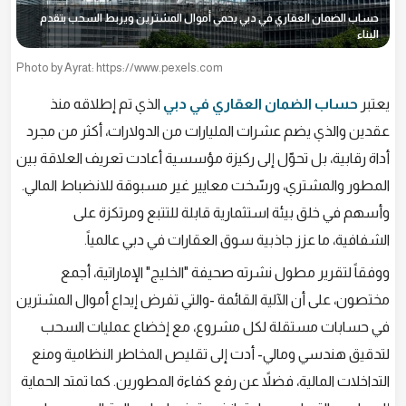
حساب الضمان العقاري في دبي يحمي أموال المشترين ويربط السحب بتقدم
البناء
Photo by Ayrat: https://www.pexels.com
يعتبر
حساب الضمان العقاري في دبي
الذي تم إطلاقه منذ
عقدين والذي يضم عشرات المليارات من الدولارات، أكثر من مجرد
أداة رقابية، بل تحوّل إلى ركيزة مؤسسية أعادت تعريف العلاقة بين
المطور والمشتري، ورسّخت معايير غير مسبوقة للانضباط المالي.
وأسهم في خلق بيئة استثمارية قابلة للتتبع ومرتكزة على
الشفافية، ما عزز جاذبية سوق العقارات في دبي عالمياً.
ووفقاً لتقرير مطول نشرته صحيفة "الخليج" الإماراتية، أجمع
مختصون، على أن الآلية القائمة -والتي تفرض إيداع أموال المشترين
في حسابات مستقلة لكل مشروع، مع إخضاع عمليات السحب
لتدقيق هندسي ومالي- أدت إلى تقليص المخاطر النظامية ومنع
التداخلات المالية، فضلاً عن رفع كفاءة المطورين. كما تمتد الحماية