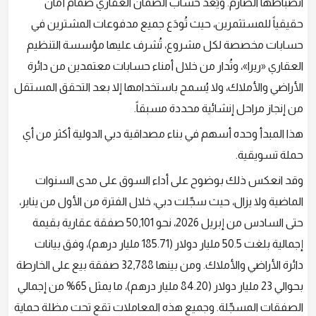
انضباطها الصارم. ويُعد حساب الضمان العقاري صمام أمان
حقيقياً للمستثمرين، حيث تُودَع جميع مدفوعات المشترين في
حسابات مخصصة لكل مشروع، تُشرف عليها مؤسسة التنظيم
العقاري «ريرا»، وتُدار من خلال أمناء حسابات معتمدين من دائرة
الأراضي والأملاك، ولا يُسمح باستخدامها إلا بعد التحقق المستقل
من إنجاز مراحل إنشائية محددة مسبقاً.
هذا المبدأ وحده أسهم في بناء مصداقية دبي الدولية أكثر من أي
حملة تسويقية.
وقد انعكس ذلك بوضوح على أداء السوق على مدى السنوات
الماضية ولا يزال، حيث سجّلت دبي، خلال الفترة من الأول من يناير،
حتى السادس من إبريل 2026، نحو 50,101 صفقة عقارية بقيمة
إجمالية بلغت 50.5 مليار دولار (185.71 مليار درهم)، وفق بيانات
دائرة الأراضي والأملاك. ومن بينها 32,788 صفقة بيع على الخارطة
بحوالي 23 مليار دولار (84.20 مليار درهم)، ما يمثل 65% من إجمالي
الصفقات المسجّلة. وجميع هذه المعاملات تقع تحت مظلة حماية