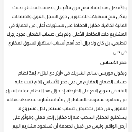
والأفضل هو اعتماد نهج مرن قائم على تصنيف المخاطر، بحيث
يمكن منح تسهيلات للمطورين ذوي السجل القوي والضمانات
المالية الكافية، مقابل الحفاظ على مستويات أعلى من الحماية في
المشاريع ذات المخاطر الأعلى. ولم يكن حساب الضمان مجرد إجراء
تنظيمي، بل كان ولا يزال أحد أهم أسباب استقرار السوق العقاري
في دبي.
حجر الأساس
ويقول موريس سالم، الشريك في «آرثر دي ليتل»: يُعدّ نظام
حساب الضمان العقاري في دبي حجر الأساس الذي بُنيت عليه
الثقة في سوق البيع على الخارطة، إذ حوّل هذا النظام عملية الشراء
من مغامرة محفوفة بالمخاطر إلى فئة استثمارية منضبطة وقابلة
للتمويل، من خلال تخصيص حساب مستقل لكل مشروع لا
يستطيع المطوّر السحب منه إلا مقابل إنجاز فعلي ومُوثّق على
أرض الواقع، وليس من قبيل الصدفة أن تستحوذ مشاريع البيع