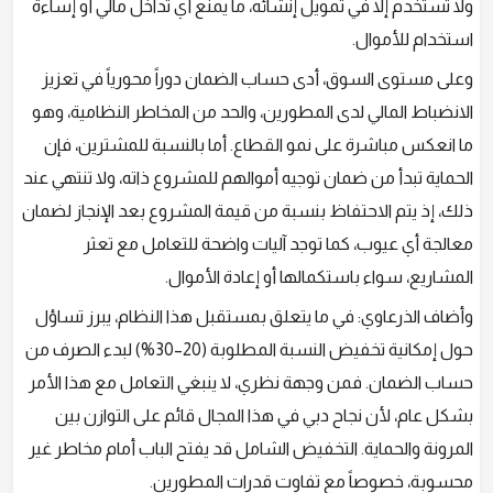
ولا تستخدم إلا في تمويل إنشائه، ما يمنع أي تداخل مالي أو إساءة
استخدام للأموال.
وعلى مستوى السوق، أدى حساب الضمان دوراً محورياً في تعزيز
الانضباط المالي لدى المطورين، والحد من المخاطر النظامية، وهو
ما انعكس مباشرة على نمو القطاع. أما بالنسبة للمشترين، فإن
الحماية تبدأ من ضمان توجيه أموالهم للمشروع ذاته، ولا تنتهي عند
ذلك، إذ يتم الاحتفاظ بنسبة من قيمة المشروع بعد الإنجاز لضمان
معالجة أي عيوب، كما توجد آليات واضحة للتعامل مع تعثر
المشاريع، سواء باستكمالها أو إعادة الأموال.
وأضاف الذرعاوي: في ما يتعلق بمستقبل هذا النظام، يبرز تساؤل
حول إمكانية تخفيض النسبة المطلوبة (20–30%) لبدء الصرف من
حساب الضمان. فمن وجهة نظري، لا ينبغي التعامل مع هذا الأمر
بشكل عام، لأن نجاح دبي في هذا المجال قائم على التوازن بين
المرونة والحماية. التخفيض الشامل قد يفتح الباب أمام مخاطر غير
محسوبة، خصوصاً مع تفاوت قدرات المطورين.