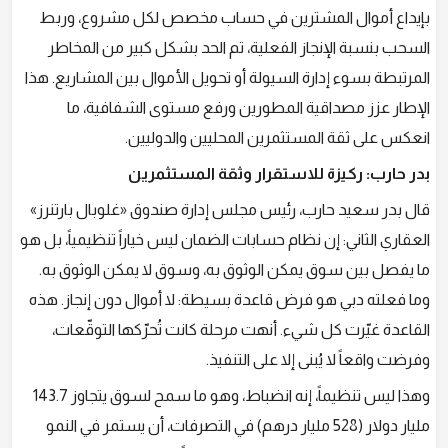
بإيداع أموال المشترين في حساب مخصص لكل مشروع، وربط
السحب بنسبة الإنجاز الفعلية، تم الحد بشكل كبير من المخاطر
المرتبطة بسوء إدارة السيولة أو تحويل الأموال بين المشاريع. هذا
الإطار عزز مصداقية المطورين ورفع مستوى الشفافية، ما
انعكس على ثقة المستثمرين المحليين والدوليين.
بدر حارب: ركيزة للاستقرار وثقة المستثمرين
قال بدر سعيد حارب، رئيس مجلس إدارة صندوق «غلوبال بارتنرز»
العقاري الثاني: إن نظام حسابات الضمان ليس خياراً تنظيمياً، بل هو
ما يفصل بين سوق يمكن الوثوق به، وسوق لا يمكن الوثوق به.
وما فعلته دبي هو فرض قاعدة بسيطة: لا أموال دون إنجاز. هذه
القاعدة غيّرت كل شيء. أنهت مرحلة كانت تُحرّكها التوقّعات،
وفرضت واقعاً لا يُبنى إلا على التنفيذ.
وهذا ليس تنظيماً، إنه انضباط، وهو ما سمح لسوق يتجاوز 143.7
مليار دولار (528 مليار درهم) في التصرفات، أن يستمر في النمو