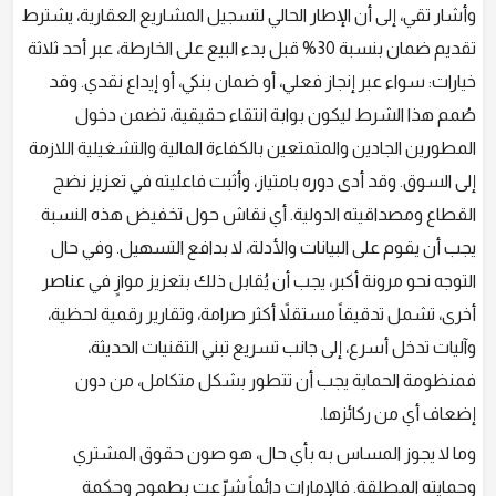
وأشار تقي، إلى أن الإطار الحالي لتسجيل المشاريع العقارية، يشترط
تقديم ضمان بنسبة 30% قبل بدء البيع على الخارطة، عبر أحد ثلاثة
خيارات: سواء عبر إنجاز فعلي، أو ضمان بنكي، أو إيداع نقدي. وقد
صُمم هذا الشرط ليكون بوابة انتقاء حقيقية، تضمن دخول
المطورين الجادين والمتمتعين بالكفاءة المالية والتشغيلية اللازمة
إلى السوق. وقد أدى دوره بامتياز، وأثبت فاعليته في تعزيز نضج
القطاع ومصداقيته الدولية. أي نقاش حول تخفيض هذه النسبة
يجب أن يقوم على البيانات والأدلة، لا بدافع التسهيل. وفي حال
التوجه نحو مرونة أكبر، يجب أن يُقابل ذلك بتعزيز موازٍ في عناصر
أخرى، تشمل تدقيقاً مستقلاً أكثر صرامة، وتقارير رقمية لحظية،
وآليات تدخل أسرع، إلى جانب تسريع تبني التقنيات الحديثة،
فمنظومة الحماية يجب أن تتطور بشكل متكامل، من دون
إضعاف أي من ركائزها.
وما لا يجوز المساس به بأي حال، هو صون حقوق المشتري
وحمايته المطلقة. فالإمارات دائماً شرّعت بطموح وحكمة