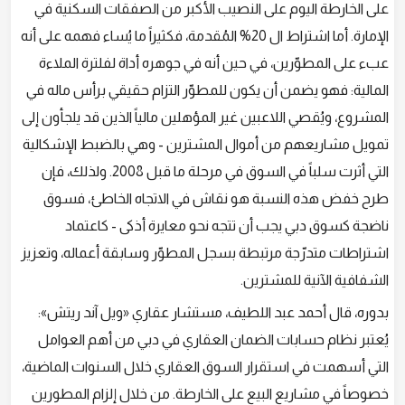
على الخارطة اليوم على النصيب الأكبر من الصفقات السكنية في
الإمارة. أما اشتراط ال 20% المُقدمة، فكثيراً ما يُساء فهمه على أنه
عبء على المطوّرين، في حين أنه في جوهره أداة لفلترة الملاءة
المالية: فهو يضمن أن يكون للمطوّر التزام حقيقي برأس ماله في
المشروع، ويُقصي اللاعبين غير المؤهلين مالياً الذين قد يلجأون إلى
تمويل مشاريعهم من أموال المشترين - وهي بالضبط الإشكالية
التي أثرت سلباً في السوق في مرحلة ما قبل 2008. ولذلك، فإن
طرح خفض هذه النسبة هو نقاش في الاتجاه الخاطئ، فسوق
ناضجة كسوق دبي يجب أن تتجه نحو معايرة أذكى - كاعتماد
اشتراطات متدرّجة مرتبطة بسجل المطوّر وسابقة أعماله، وتعزيز
الشفافية الآنية للمشترين.
بدوره، قال أحمد عبد اللطيف، مستشار عقاري «ويل آند ريتش»:
يُعتبر نظام حسابات الضمان العقاري في دبي من أهم العوامل
التي أسهمت في استقرار السوق العقاري خلال السنوات الماضية،
خصوصاً في مشاريع البيع على الخارطة. من خلال إلزام المطورين