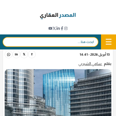
Ski
t
نبض القطاع
conten
كيف يحمي حساب الضمان العقاري في دبي
مليارات الدولارات ويكفل حقوق المستثمرين
☰
والمطورين؟
بحث:
13 أبريل 2026 - 14:41
in
𝕏
f
بقلم
سامي الشيربي