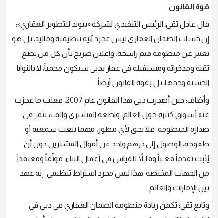
قوة القانون
قال عادل تقي، الرئيس التنفيذي لشركة «بيوند للتطوير العقاري»:
إن حساب الضمان العقاري ليس مجرد آلية تنظيمية ومالية، بل هو
تعبير عن منظومة قيم راسخة، وإعلان صريح بأن كل من يضع
ثقته ومدخراته ومستقبله في عقار بدبي سيكون محمياً، لا بالنوايا
الحسنة وحدها، بل بقوة القانون أيضاً.
وأضاف: حين أصدرت دبي هذا القانون عام 2007، فعلت ما عجزت
عنه أسواق كثيرة حول العالم، واضعة المشتري والمستثمر في
صدارة المنظومة. فلا يحق لأي مطور، مهما بلغت سمعته أو
طموحه، الوصول إلى درهم واحد من أموال المشترين دون أن
يُثبت تقدماً فعلياً وقابلاً للقياس في أعمال البناء، موثّقاً ومعتمداً
من الجهات المختصة. هذا ليس مجرد اشتراط تنظيمي. إنه عهد
بين الإمارات والعالم.
وتابع تقي: تكمن ريادة منظومة الضمان العقاري في دبي في