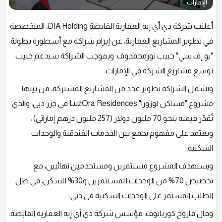
الإمارات
أعلنت شركة دي أي إيه العقارية القابضة DIA Holding، المتخصصة
في تطوير المشاريع العقارية، عن إبرام شراكة مع أسطورة بطولة
"يو إف سي" حبيب نورمحمدوف. وبموجب الشراكة سيدعم حبيب
توسع مشاريع الشركة في الإمارات.
وتشمل الشراكة تطوير عدد من المشاريع المشتركة، من بينها
مشروع "مساكن لوزورا" LuzOra Residences في جزر دبي، والذي
تُقدّر قيمته بنحو 70 مليون دولار (257 مليون درهم إماراتي) ،
ويعتمد على مفهوم يجمع بين الخدمات الفندقية والوحدات
السكنية.
ويستهدف المشروع مستثمرين ومستخدمين نهائيين، مع
تخصيص 70% من الوحدات للمستثمرين و30% للسكن، في ظل
الطلب المستمر على الوحدات السكنية في دبي.
وقال فاروخ كوربانوف، مؤسس شركة دي أي إيه العقارية القابضة: