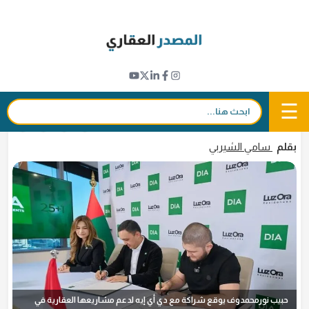
Ski
t
نبض القطاع
conten
حبيب نورمحمدوف يدعم مشاريع "دي أي إيه"
العقارية في الإمارات
☰
بحث:
16 أبريل 2026 - 11:31
in
𝕏
f
بقلم
سامي الشيربي
حبيب نورمحمدوف يوقع شراكة مع دي أي إيه لدعم مشاريعها العقارية في