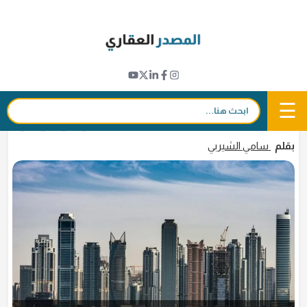
Ski
t
مؤشرات عقارية
conten
585 مليون دولار مبيعات عقارات دبي في 26
مارس 2026
☰
بحث:
26 مارس 2026 - 17:06
in
𝕏
f
بقلم
سامي الشيربي