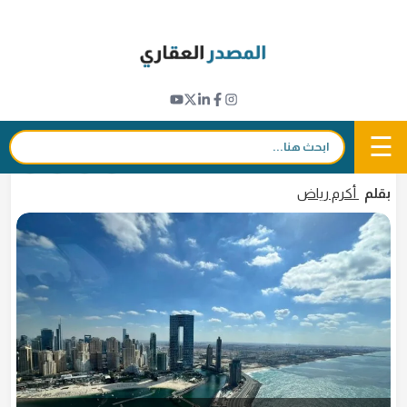
Ski
t
مؤشرات عقارية
conten
381 مليون دولار مبيعات عقارات دبي في 7 مايو
2026
☰
بحث:
7 مايو 2026 - 20:07
in
𝕏
f
بقلم
أكرم رياض